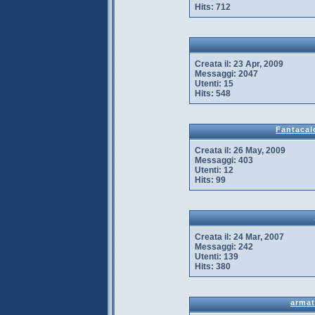
Hits:
712
Creata il:
23 Apr, 2009
Messaggi:
2047
Utenti:
15
Hits:
548
Fantacal
Creata il:
26 May, 2009
Messaggi:
403
Utenti:
12
Hits:
99
Creata il:
24 Mar, 2007
Messaggi:
242
Utenti:
139
Hits:
380
armat