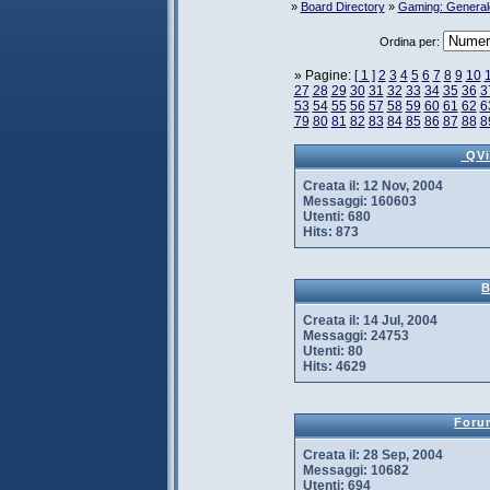
»
Board Directory
»
Gaming: General
Ordina per:
» Pagine:
[ 1 ]
2
3
4
5
6
7
8
9
10
27
28
29
30
31
32
33
34
35
36
3
53
54
55
56
57
58
59
60
61
62
6
79
80
81
82
83
84
85
86
87
88
8
 QV
Creata il:
12 Nov, 2004
Messaggi:
160603
Utenti:
680
Hits:
873
B
Creata il:
14 Jul, 2004
Messaggi:
24753
Utenti:
80
Hits:
4629
Foru
Creata il:
28 Sep, 2004
Messaggi:
10682
Utenti:
694