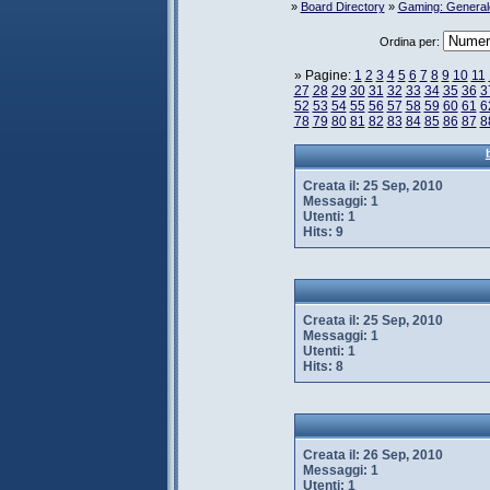
»
Board Directory
»
Gaming: General
Ordina per:
» Pagine:
1
2
3
4
5
6
7
8
9
10
11
27
28
29
30
31
32
33
34
35
36
3
52
53
54
55
56
57
58
59
60
61
6
78
79
80
81
82
83
84
85
86
87
8
Creata il:
25 Sep, 2010
Messaggi:
1
Utenti:
1
Hits:
9
Creata il:
25 Sep, 2010
Messaggi:
1
Utenti:
1
Hits:
8
Creata il:
26 Sep, 2010
Messaggi:
1
Utenti:
1