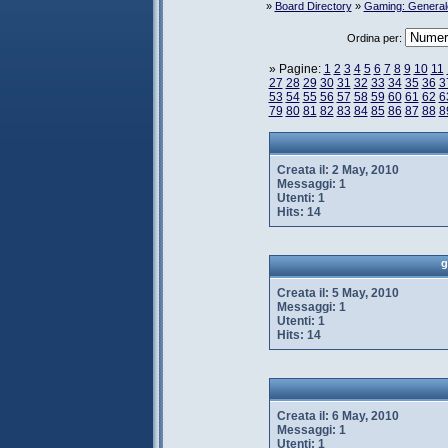
»
Board Directory
»
Gaming: General
Ordina per:
» Pagine:
1
2
3
4
5
6
7
8
9
10
11
27
28
29
30
31
32
33
34
35
36
3
53
54
55
56
57
58
59
60
61
62
6
79
80
81
82
83
84
85
86
87
88
8
Creata il:
2 May, 2010
Messaggi:
1
Utenti:
1
Hits:
14
Creata il:
5 May, 2010
Messaggi:
1
Utenti:
1
Hits:
14
Creata il:
6 May, 2010
Messaggi:
1
Utenti:
1