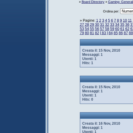
»
Board Directory
»
Gaming: General
Ordina per:
» Pagine:
1
2
3
4
5
6
7
8
9
10
11
27
28
29
30
31
32
33
34
35
36
3
53
54
55
56
57
58
59
60
61
62
6
79
80
81
82
[ 83 ]
84
85
86
87
88
Creata il:
15 Nov, 2010
Messaggi:
1
Utenti:
1
Hits:
1
Creata il:
15 Nov, 2010
Messaggi:
1
Utenti:
1
Hits:
0
Creata il:
16 Nov, 2010
Messaggi:
1
Utenti:
1