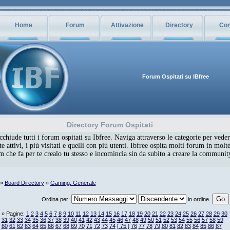
Home
Forum
Attivazione
Directory
Con
Forum Ospitati su IBfree
Directory Forum Ospitati
chiude tutti i forum ospitati su Ibfree. Naviga attraverso le categorie per veder
 attivi, i più visitati e quelli con più utenti. Ibfree ospita molti forum in molte
um che fa per te crealo tu stesso e incomincia sin da subito a creare la communi
»
Board Directory
»
Gaming: Generale
Ordina per:
in ordine.
» Pagine:
1
2
3
4
5
6
7
8
9
10
11
12
13
14
15
16
17
18
19
20
21
22
23
24
25
26
27
28
29
30
31
32
33
34
35
36
37
38
39
40
41
42
43
44
45
46
47
48
49
50
51
52
53
54
55
56
57
58
59
60
61
62
63
64
65
66
67
68
69
70
71
72
73
74
[ 75 ]
76
77
78
79
80
81
82
83
84
85
86
87