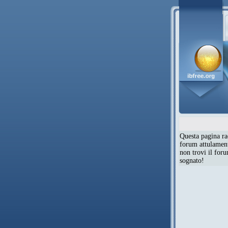
Questa pagina rac
forum attulamente
non trovi il for
sognato!