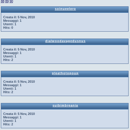
88
89
90
soinueelero
Creata il:
5 Nov, 2010
Messaggi:
1
Utenti:
1
Hits:
0
dialwoodavagedusnus
Creata il:
5 Nov, 2010
Messaggi:
1
Utenti:
1
Hits:
2
pleathotopoup
Creata il:
5 Nov, 2010
Messaggi:
1
Utenti:
1
Hits:
2
suibimbreania
Creata il:
5 Nov, 2010
Messaggi:
1
Utenti:
1
Hits:
2