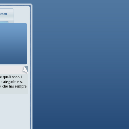
tatti
e quali sono i
 categorie e se
ty che hai sempre