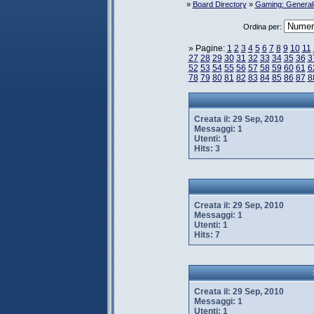
»
Board Directory
»
Gaming: General
Ordina per:
» Pagine:
1
2
3
4
5
6
7
8
9
10
11
27
28
29
30
31
32
33
34
35
36
3
52
53
54
55
56
57
58
59
60
61
6
78
79
80
81
82
83
84
85
86
87
8
Creata il:
29 Sep, 2010
Messaggi:
1
Utenti:
1
Hits:
3
Creata il:
29 Sep, 2010
Messaggi:
1
Utenti:
1
Hits:
7
Creata il:
29 Sep, 2010
Messaggi:
1
Utenti:
1