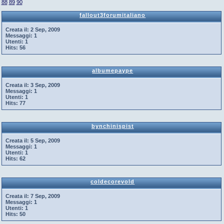
88
89
90
fallout3forumitaliano
Creata il:
2 Sep, 2009
Messaggi:
1
Utenti:
1
Hits:
56
albumepaype
Creata il:
3 Sep, 2009
Messaggi:
1
Utenti:
1
Hits:
77
bynchinispist
Creata il:
5 Sep, 2009
Messaggi:
1
Utenti:
1
Hits:
62
coldecorevold
Creata il:
7 Sep, 2009
Messaggi:
1
Utenti:
1
Hits:
50