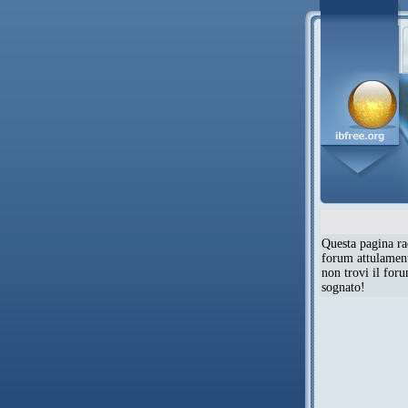
Questa pagina rac
forum attulamente
non trovi il for
sognato!