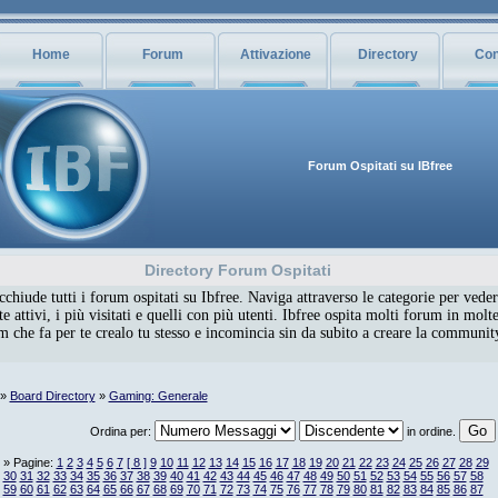
Home
Forum
Attivazione
Directory
Con
Forum Ospitati su IBfree
Directory Forum Ospitati
chiude tutti i forum ospitati su Ibfree. Naviga attraverso le categorie per veder
 attivi, i più visitati e quelli con più utenti. Ibfree ospita molti forum in molte
um che fa per te crealo tu stesso e incomincia sin da subito a creare la communi
»
Board Directory
»
Gaming: Generale
Ordina per:
in ordine.
» Pagine:
1
2
3
4
5
6
7
[ 8 ]
9
10
11
12
13
14
15
16
17
18
19
20
21
22
23
24
25
26
27
28
29
30
31
32
33
34
35
36
37
38
39
40
41
42
43
44
45
46
47
48
49
50
51
52
53
54
55
56
57
58
59
60
61
62
63
64
65
66
67
68
69
70
71
72
73
74
75
76
77
78
79
80
81
82
83
84
85
86
87