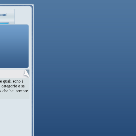
tatti
e quali sono i
 categorie e se
ty che hai sempre