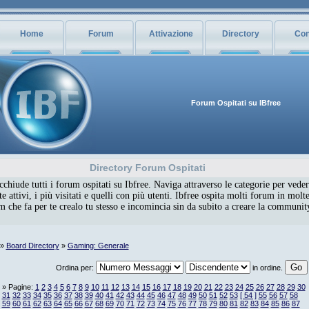
Home
Forum
Attivazione
Directory
Con
Forum Ospitati su IBfree
Directory Forum Ospitati
chiude tutti i forum ospitati su Ibfree. Naviga attraverso le categorie per veder
 attivi, i più visitati e quelli con più utenti. Ibfree ospita molti forum in molte
um che fa per te crealo tu stesso e incomincia sin da subito a creare la communi
»
Board Directory
»
Gaming: Generale
Ordina per:
in ordine.
» Pagine:
1
2
3
4
5
6
7
8
9
10
11
12
13
14
15
16
17
18
19
20
21
22
23
24
25
26
27
28
29
30
31
32
33
34
35
36
37
38
39
40
41
42
43
44
45
46
47
48
49
50
51
52
53
[ 54 ]
55
56
57
58
59
60
61
62
63
64
65
66
67
68
69
70
71
72
73
74
75
76
77
78
79
80
81
82
83
84
85
86
87