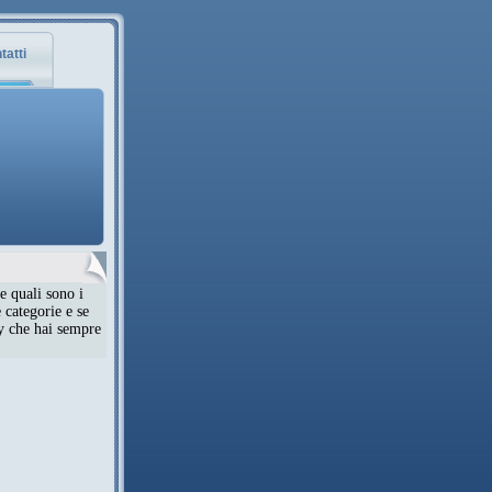
tatti
e quali sono i
 categorie e se
ty che hai sempre