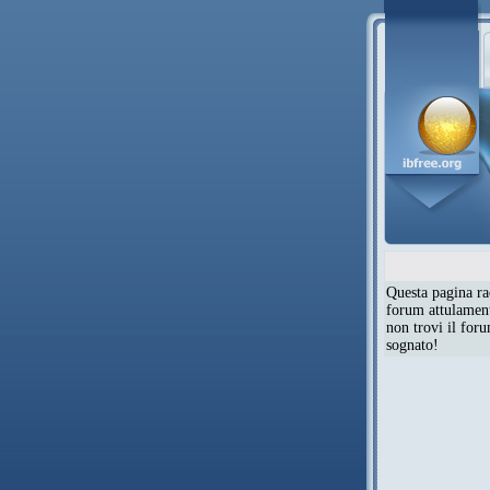
Questa pagina rac
forum attulamente
non trovi il for
sognato!