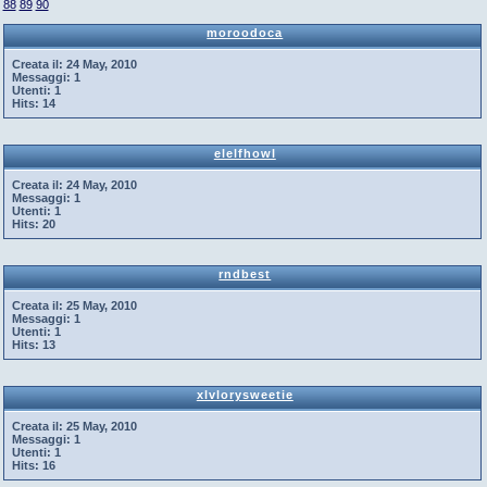
88
89
90
moroodoca
Creata il:
24 May, 2010
Messaggi:
1
Utenti:
1
Hits:
14
elelfhowl
Creata il:
24 May, 2010
Messaggi:
1
Utenti:
1
Hits:
20
rndbest
Creata il:
25 May, 2010
Messaggi:
1
Utenti:
1
Hits:
13
xlvlorysweetie
Creata il:
25 May, 2010
Messaggi:
1
Utenti:
1
Hits:
16