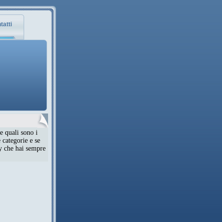
tatti
e quali sono i
 categorie e se
ty che hai sempre