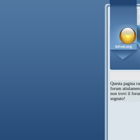
Questa pagina rac
forum attulamente
non trovi il for
sognato!