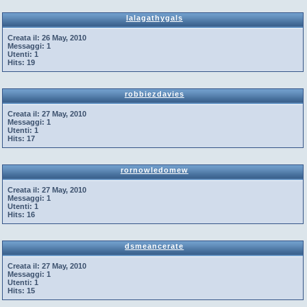
lalagathygals
Creata il:
26 May, 2010
Messaggi:
1
Utenti:
1
Hits:
19
robbiezdavies
Creata il:
27 May, 2010
Messaggi:
1
Utenti:
1
Hits:
17
rornowledomew
Creata il:
27 May, 2010
Messaggi:
1
Utenti:
1
Hits:
16
dsmeancerate
Creata il:
27 May, 2010
Messaggi:
1
Utenti:
1
Hits:
15