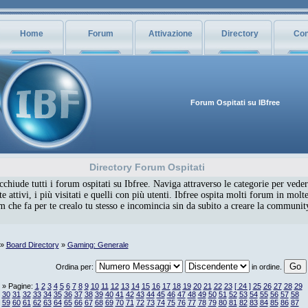
Home
Forum
Attivazione
Directory
Con
Forum Ospitati su IBfree
Directory Forum Ospitati
chiude tutti i forum ospitati su Ibfree. Naviga attraverso le categorie per veder
 attivi, i più visitati e quelli con più utenti. Ibfree ospita molti forum in molte
um che fa per te crealo tu stesso e incomincia sin da subito a creare la communi
»
Board Directory
»
Gaming: Generale
Ordina per:
in ordine.
» Pagine:
1
2
3
4
5
6
7
8
9
10
11
12
13
14
15
16
17
18
19
20
21
22
23
[ 24 ]
25
26
27
28
29
30
31
32
33
34
35
36
37
38
39
40
41
42
43
44
45
46
47
48
49
50
51
52
53
54
55
56
57
58
59
60
61
62
63
64
65
66
67
68
69
70
71
72
73
74
75
76
77
78
79
80
81
82
83
84
85
86
87