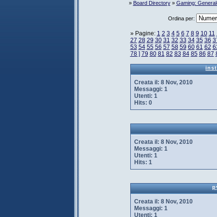
»
Board Directory
»
Gaming: General
Ordina per:
» Pagine:
1
2
3
4
5
6
7
8
9
10
11
27
28
29
30
31
32
33
34
35
36
3
53
54
55
56
57
58
59
60
61
62
6
78 ]
79
80
81
82
83
84
85
86
87
ins
Creata il:
8 Nov, 2010
Messaggi:
1
Utenti:
1
Hits:
0
Creata il:
8 Nov, 2010
Messaggi:
1
Utenti:
1
Hits:
1
p
Creata il:
8 Nov, 2010
Messaggi:
1
Utenti:
1