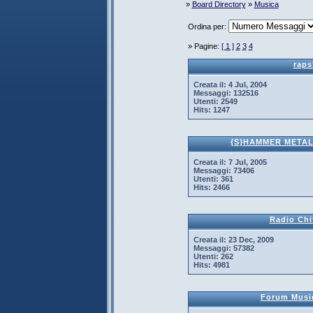
»
Board Directory
»
Musica
Ordina per:
» Pagine:
[ 1 ]
2
3
4
raps
Creata il:
4 Jul, 2004
Messaggi:
132516
Utenti:
2549
Hits:
1247
{S}HAMMER METAL 
Creata il:
7 Jul, 2005
Messaggi:
73406
Utenti:
361
Hits:
2466
Radio Chi
Creata il:
23 Dec, 2009
Messaggi:
57382
Utenti:
262
Hits:
4981
Forum Music