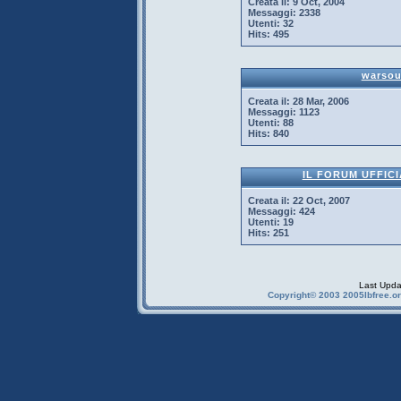
Creata il:
9 Oct, 2004
Messaggi:
2338
Utenti:
32
Hits:
495
warso
Creata il:
28 Mar, 2006
Messaggi:
1123
Utenti:
88
Hits:
840
IL FORUM UFFICI
Creata il:
22 Oct, 2007
Messaggi:
424
Utenti:
19
Hits:
251
Last Upda
Copyright© 2003 2005Ibfree.or