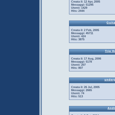
Creata il:
12 Apr, 2005
Messaggi:
51295
Utenti:
1429
Hits:
2444
Guita
Creata il:
2 Feb, 2005
Messaggi:
45711
Utenti:
424
Hits:
3875
Trip H
Creata il:
17 Aug, 2006
Messaggi:
5178
Utenti:
207
Hits:
807
underg
Creata il:
26 Jul, 2005
Messaggi:
2665
Utenti:
74
Hits:
513
And