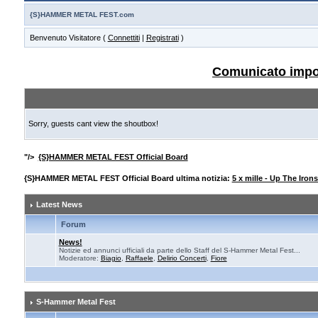
{S}HAMMER METAL FEST.com
Benvenuto Visitatore (
Connettiti
|
Registrati
)
Comunicato import
Sorry, guests cant view the shoutbox!
"/>
{S}HAMMER METAL FEST Official Board
{S}HAMMER METAL FEST Official Board ultima notizia:
5 x mille - Up The Iron
Latest News
Forum
News!
Notizie ed annunci ufficiali da parte dello Staff del S-Hammer Metal Fest...
Moderatore:
Biagio
,
Raffaele
,
Delirio Concerti
,
Fiore
S-Hammer Metal Fest