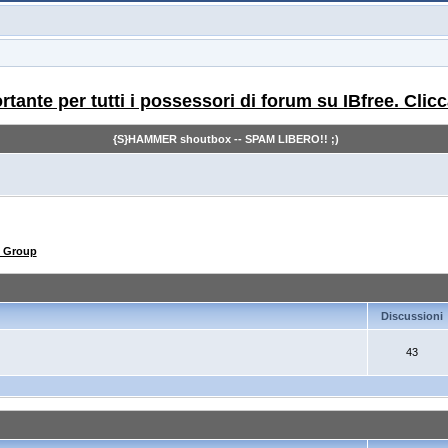
ante per tutti i possessori di forum su IBfree. Clicc
{S}HAMMER shoutbox -- SPAM LIBERO!! ;)
s Group
Discussioni
43