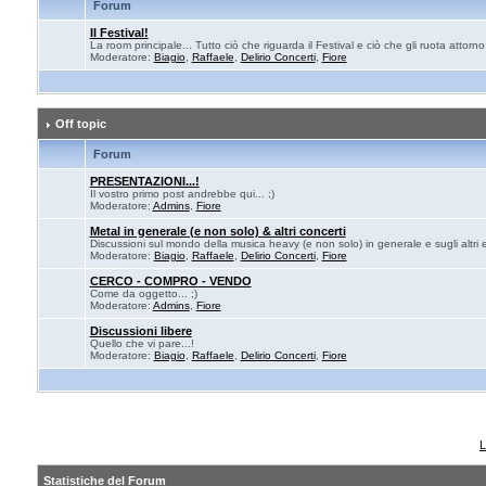
Forum
Il Festival!
La room principale... Tutto ciò che riguarda il Festival e ciò che gli ruota attorn
Moderatore:
Biagio
,
Raffaele
,
Delirio Concerti
,
Fiore
Off topic
Forum
PRESENTAZIONI...!
Il vostro primo post andrebbe qui... ;)
Moderatore:
Admins
,
Fiore
Metal in generale (e non solo) & altri concerti
Discussioni sul mondo della musica heavy (e non solo) in generale e sugli altri e
Moderatore:
Biagio
,
Raffaele
,
Delirio Concerti
,
Fiore
CERCO - COMPRO - VENDO
Come da oggetto... ;)
Moderatore:
Admins
,
Fiore
Discussioni libere
Quello che vi pare...!
Moderatore:
Biagio
,
Raffaele
,
Delirio Concerti
,
Fiore
L
Statistiche del Forum