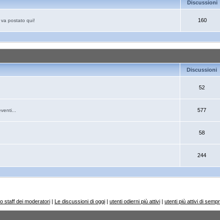
Discussioni
160
o va postato qui!
Discussioni
52
577
venti...
58
244
o staff dei moderatori
|
Le discussioni di oggi
|
utenti odierni più attivi
|
utenti più attivi di semp