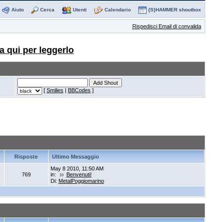
Aiuto
Cerca
Utenti
Calendario
{S}HAMMER shoutbox
Rispedisci Email di convalida
a qui per leggerlo
[
Smilies
|
BBCodes
]
Risposte
Ultimo Messaggio
May 8 2010, 11:50 AM
769
in:
Benvenuti!
Di:
MetalPoggiomarino