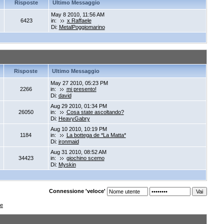
Risposte
Ultimo Messaggio
May 8 2010, 11:56 AM
6423
in:
x Raffaele
Di:
MetalPoggiomarino
Risposte
Ultimo Messaggio
May 27 2010, 05:23 PM
2266
in:
mi presento!
Di:
david
Aug 29 2010, 01:34 PM
26050
in:
Cosa state ascoltando?
Di:
HeavyGabry
Aug 10 2010, 10:19 PM
1184
in:
La bottega de *La Matta*
Di:
ironmaid
Aug 31 2010, 08:52 AM
34423
in:
giochino scemo
Di:
Myskin
Connessione 'veloce'
re