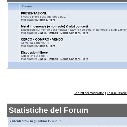
Forum
PRESENTAZIONI...!
Il vostro primo post andrebbe qui... ;)
Moderatore:
Admins
,
Fiore
Metal in generale (e non solo) & altri concerti
Discussioni sul mondo della musica heavy (e non solo) in generale e sugli altri eve
Moderatore:
Biagio
,
Raffaele
,
Delirio Concerti
,
Fiore
CERCO - COMPRO - VENDO
Come da oggetto... ;)
Moderatore:
Admins
,
Fiore
Discussioni libere
Quello che vi pare...!
Moderatore:
Biagio
,
Raffaele
,
Delirio Concerti
,
Fiore
Lo staff dei moderatori
|
Le discussioni 
Statistiche del Forum
7 utenti attivi negli ultimi 15 minuti