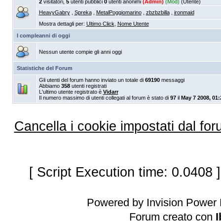
2
visitatori,
5
utenti pubblici
0
utenti anonimi
(Admin)
(Mod)
(Utente)
HeavyGabry
,
Spreka
,
MetalPoggiomarino
,
zbzbzbilla
,
ironmaid
Mostra dettagli per:
Ultimo Click
,
Nome Utente
I compleanni di oggi
Nessun utente compie gli anni oggi
Statistiche del Forum
Gli utenti del forum hanno inviato un totale di
69190
messaggi
Abbiamo
358
utenti registrati
L'ultimo utente registrato è
Vidarr
Il numero massimo di utenti collegati al forum è stato di
97
il
May 7 2008, 01
Cancella i cookie impostati dal fo
[ Script Execution time: 0.0408 
Powered by Invision Power 
Forum creato con
I