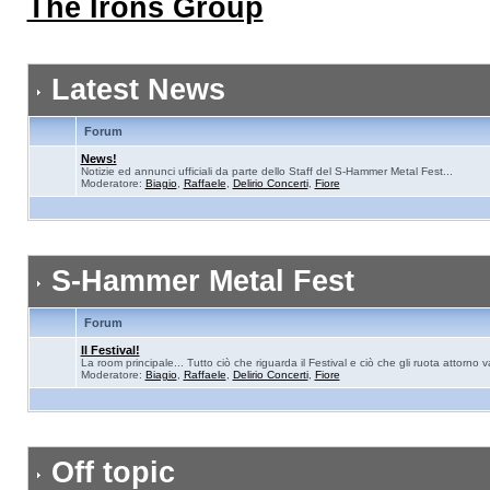
The Irons Group
Latest News
Forum
News!
Notizie ed annunci ufficiali da parte dello Staff del S-Hammer Metal Fest...
Moderatore:
Biagio
,
Raffaele
,
Delirio Concerti
,
Fiore
S-Hammer Metal Fest
Forum
Il Festival!
La room principale... Tutto ciò che riguarda il Festival e ciò che gli ruota attorno 
Moderatore:
Biagio
,
Raffaele
,
Delirio Concerti
,
Fiore
Off topic