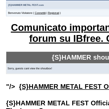
{S}HAMMER METAL FEST.com
Benvenuto Visitatore (
Connettiti
|
Registrati
)
Comunicato importante
forum su IBfree. 
{S}HAMMER shout
Sorry, guests cant view the shoutbox!
"/>
{S}HAMMER METAL FEST Off
{S}HAMMER METAL FEST Official