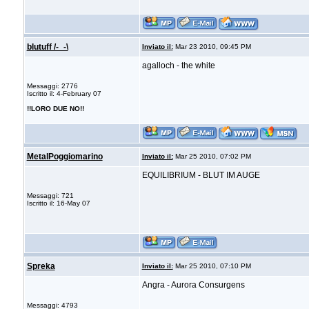
blutuff /-_-\
Inviato il:
Mar 23 2010, 09:45 PM
agalloch - the white
Messaggi: 2776
Iscritto il: 4-February 07
!!LORO DUE NO!!
MetalPoggiomarino
Inviato il:
Mar 25 2010, 07:02 PM
EQUILIBRIUM - BLUT IM AUGE
Messaggi: 721
Iscritto il: 16-May 07
Spreka
Inviato il:
Mar 25 2010, 07:10 PM
Angra - Aurora Consurgens
Messaggi: 4793