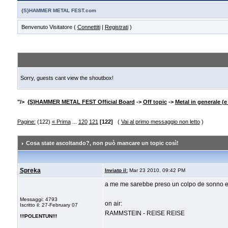
{S}HAMMER METAL FEST.com
Benvenuto Visitatore (
Connettiti
|
Registrati
)
Sorry, guests cant view the shoutbox!
"/>
{S}HAMMER METAL FEST Official Board
->
Off topic
->
Metal in generale (e
Pagine:
(122)
« Prima
...
120
121
[122]
(
Vai al primo messaggio non letto
)
Cosa state ascoltando?
, non può mancare un topic così!
Spreka
Inviato il:
Mar 23 2010, 09:42 PM
a me me sarebbe preso un colpo de sonno e m
Messaggi: 4793
on air:
Iscritto il: 27-February 07
RAMMSTEIN - REISE REISE
!!!POLENTUN!!!