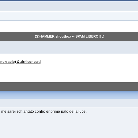
{S}HAMMER shoutbox -- SPAM LIBERO!! ;)
 non solo) & altri concerti
e sarei schiantato contro er primo palo della luce.