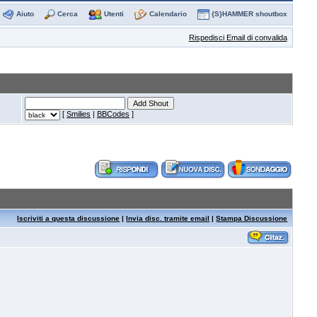
Aiuto
Cerca
Utenti
Calendario
{S}HAMMER shoutbox
Rispedisci Email di convalida
[
Smilies
|
BBCodes
]
Iscriviti a questa discussione
|
Invia disc. tramite email
|
Stampa Discussione