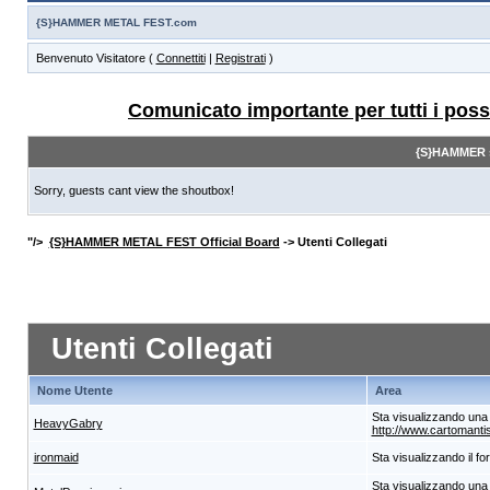
{S}HAMMER METAL FEST.com
Benvenuto Visitatore (
Connettiti
|
Registrati
)
Comunicato importante per tutti i posse
{S}HAMMER s
Sorry, guests cant view the shoutbox!
"/>
{S}HAMMER METAL FEST Official Board
-> Utenti Collegati
Utenti Collegati
Nome Utente
Area
Sta visualizzando una 
HeavyGabry
http://www.cartomantistu
ironmaid
Sta visualizzando il f
Sta visualizzando una 