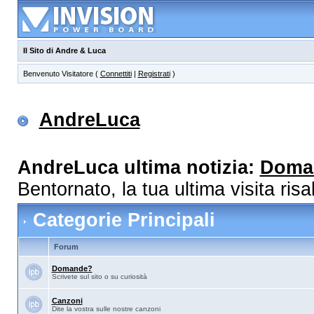
Il Sito di Andre & Luca
Benvenuto Visitatore (
Connettiti
|
Registrati
)
AndreLuca
AndreLuca ultima notizia:
Doma
Bentornato, la tua ultima visita ris
Categorie Principali
Forum
Domande?
Scrivete sul sito o su curiosità
Canzoni
Dite la vostra sulle nostre canzoni