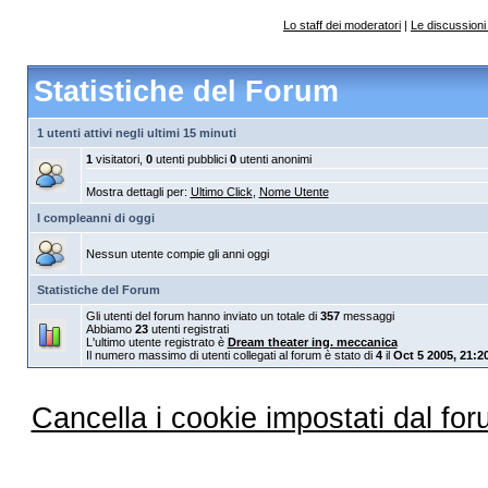
Lo staff dei moderatori
|
Le discussioni 
Statistiche del Forum
1 utenti attivi negli ultimi 15 minuti
1
visitatori,
0
utenti pubblici
0
utenti anonimi
Mostra dettagli per:
Ultimo Click
,
Nome Utente
I compleanni di oggi
Nessun utente compie gli anni oggi
Statistiche del Forum
Gli utenti del forum hanno inviato un totale di
357
messaggi
Abbiamo
23
utenti registrati
L'ultimo utente registrato è
Dream theater ing. meccanica
Il numero massimo di utenti collegati al forum è stato di
4
il
Oct 5 2005, 21:2
Cancella i cookie impostati dal fo