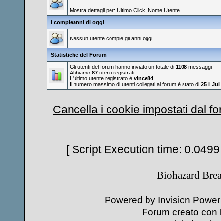
Mostra dettagli per:
Ultimo Click
,
Nome Utente
I compleanni di oggi
Nessun utente compie gli anni oggi
Statistiche del Forum
Gli utenti del forum hanno inviato un totale di
1108
messaggi
Abbiamo
87
utenti registrati
L'ultimo utente registrato è
vince84
Il numero massimo di utenti collegati al forum è stato di
25
il
Jul
Cancella i cookie impostati dal f
[ Script Execution time: 0.0499
Biohazard Bre
Powered by Invision Power 
Forum creato con