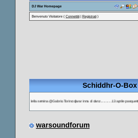
DJ War Homepage
Benvenuto Visitatore (
Connettiti
|
Registrati
)
Schiddhr-O-Box 
prile 2009 festa della semina @Gabrio.Torino:djwar inna di danz............13 aprile pasquetta a s.foca
warsoundforum