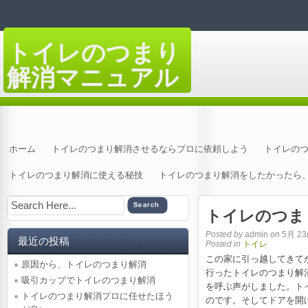
トイレのつまり
解消マニュアル
万が一トイレが詰まってしまったら
ホーム
トイレのつまり解消させるならプロに依頼しよう
トイレの
トイレのつまり解消に使える秘技
トイレのつまり解消をしたかったら
トイレのつま
Posted by
admin
on
5月 23r
最近の投稿
Posted in
トイレ
この家に引っ越してきて
原因から、トイレのつまり解消
行ったトイレのつまり解
吸引カップでトイレのつまり解消
を呼ぶ声がしました。ト
トイレのつまり解消プロに任せたほう
のです。そしてドアを開