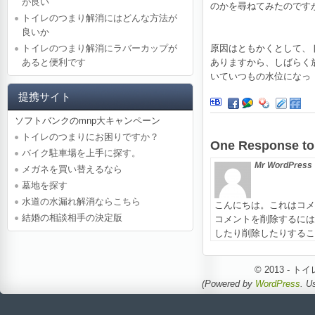
が良い
のかを尋ねてみたのです
トイレのつまり解消にはどんな方法が
良いか
トイレのつまり解消にラバーカップが
原因はともかくとして、
あると便利です
ありますから、しばらく
いていつもの水位になっ
提携サイト
ソフトバンクのmnp大キャンペーン
トイレのつまりにお困りですか？
One Respon
バイク駐車場を上手に探す。
Mr WordPress
メガネを買い替えるなら
墓地を探す
水道の水漏れ解消ならこちら
こんにちは。これはコメ
結婚の相談相手の決定版
コメントを削除するには
したり削除したりするこ
© 2013 -
(Powered by
WordPress
. U