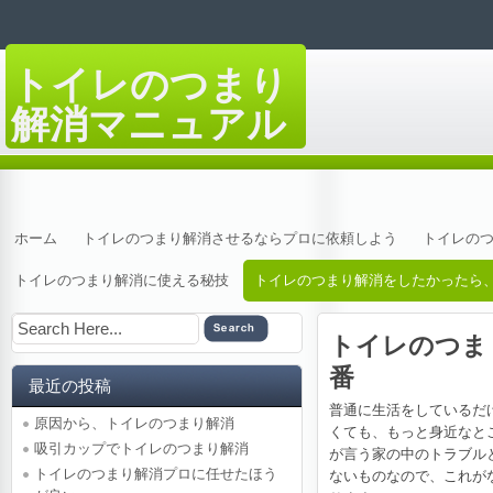
トイレのつまり
解消マニュアル
万が一トイレが詰まってしまったら
ホーム
トイレのつまり解消させるならプロに依頼しよう
トイレの
トイレのつまり解消に使える秘技
トイレのつまり解消をしたかったら
トイレのつま
番
最近の投稿
普通に生活をしているだ
原因から、トイレのつまり解消
くても、もっと身近なと
吸引カップでトイレのつまり解消
が言う家の中のトラブル
トイレのつまり解消プロに任せたほう
ないものなので、これが