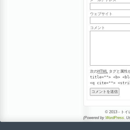
ウェブサイト
コメント
次の
HTML
タグと属性
title=""> <b> <bl
<q cite=""> <stri
© 2013 -
(Powered by
WordPress
. U