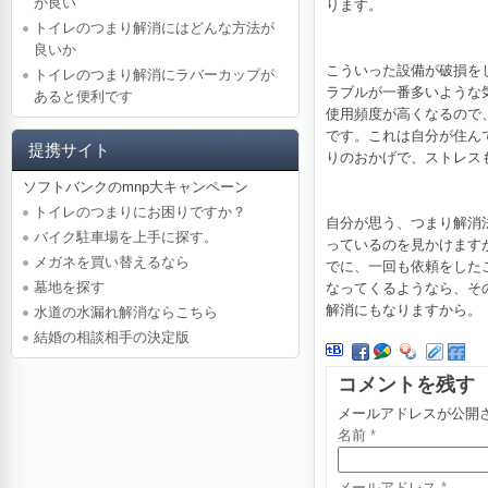
が良い
ります。
トイレのつまり解消にはどんな方法が
良いか
こういった設備が破損を
トイレのつまり解消にラバーカップが
ラブルが一番多いような
あると便利です
使用頻度が高くなるので
です。これは自分が住ん
提携サイト
りのおかげで、ストレス
ソフトバンクのmnp大キャンペーン
トイレのつまりにお困りですか？
自分が思う、つまり解消
バイク駐車場を上手に探す。
っているのを見かけます
メガネを買い替えるなら
でに、一回も依頼をした
墓地を探す
なってくるようなら、そ
解消にもなりますから。
水道の水漏れ解消ならこちら
結婚の相談相手の決定版
コメントを残す
メールアドレスが公開
名前
*
メールアドレス
*