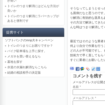
が良い
トイレのつまり解消にはどんな方法が
そうなってしまうとせっ
良いか
も面倒だなと思うのです
トイレのつまり解消にラバーカップが
り解消に有効的な器具も
あると便利です
その方法で解決してきた
んな時はつまり解消して
提携サイト
ソフトバンクのmnp大キャンペーン
最近ではそのような業者
トイレのつまりにお困りですか？
何より自分で作業を行う
どの人が不可能ですし、
バイク駐車場を上手に探す。
技術力で早く直してもら
メガネを買い替えるなら
すぐに業者にお願いした
墓地を探す
水道の水漏れ解消ならこちら
結婚の相談相手の決定版
コメントを残す
メールアドレスが公開
名前
*
メールアドレス
*