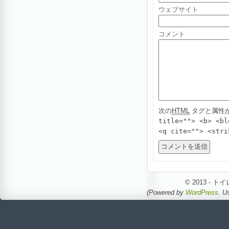
ウェブサイト
コメント
次の
HTML
タグと属性
title=""> <b> <bl
<q cite=""> <stri
© 2013 -
(Powered by
WordPress
. U