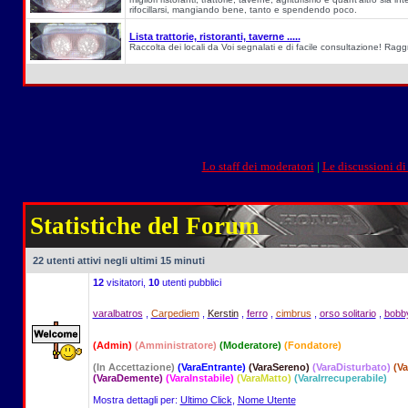
rifocillarsi, mangiando bene, tanto e spendendo poco.
Lista trattorie, ristoranti, taverne .....
Raccolta dei locali da Voi segnalati e di facile consultazione! Ragg
Lo staff dei moderatori
|
Le discussioni di
Statistiche del Forum
22 utenti attivi negli ultimi 15 minuti
12
visitatori,
10
utenti pubblici
varalbatros
,
Carpediem
,
Kerstin
,
ferro
,
cimbrus
,
orso solitario
,
bobb
(Admin)
(Amministratore)
(Moderatore)
(Fondatore)
(In Accettazione)
(VaraEntrante)
(VaraSereno)
(VaraDisturbato)
(V
(VaraDemente)
(VaraInstabile)
(VaraMatto)
(VaraIrrecuperabile)
Mostra dettagli per:
Ultimo Click
,
Nome Utente