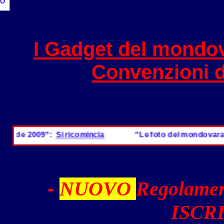
O
I Gadget del
mondov
Convenzioni 
ide 2009":
Si ricomincia
"Le foto del mondovarader
-
NUOVO
Regolamen
ISCRI