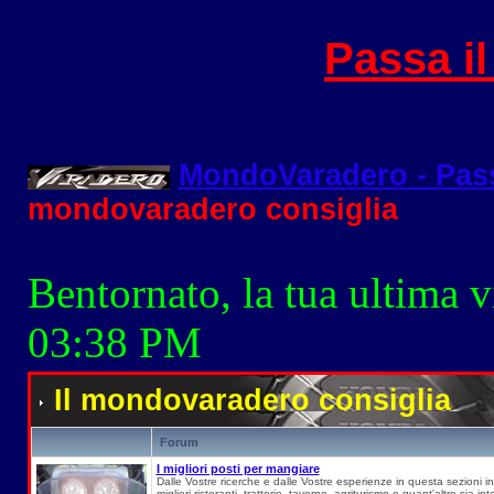
Passa i
MondoVaradero - Pas
mondovaradero consiglia
Bentornato, la tua ultima v
03:38 PM
Il mondovaradero consiglia
Forum
I migliori posti per mangiare
Dalle Vostre ricerche e dalle Vostre esperienze in questa sezioni inseri
migliori ristoranti, trattorie, taverne, agriturismo e quant'altro sia i