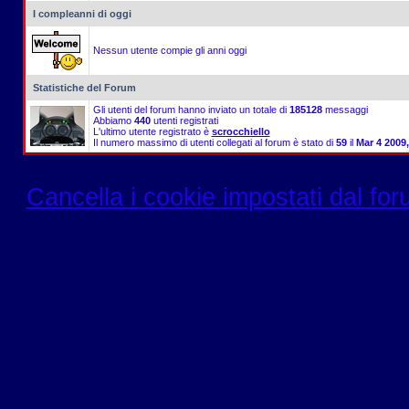
I compleanni di oggi
Nessun utente compie gli anni oggi
Statistiche del Forum
Gli utenti del forum hanno inviato un totale di
185128
messaggi
Abbiamo
440
utenti registrati
L'ultimo utente registrato è
scrocchiello
Il numero massimo di utenti collegati al forum è stato di
59
il
Mar 4 2009
Cancella i cookie impostati dal fo