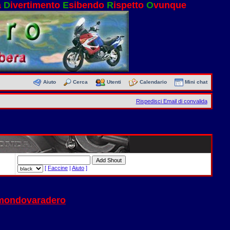
a
D
ivertimento
E
sibendo
R
ispetto
O
vunque
Aiuto
Cerca
Utenti
Calendario
Mini chat
Rispedisci Email di convalida
[
Faccine
|
Aiuto
]
 mondovaradero