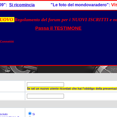
Visita
":
Si ricomincia
"Le foto del mondovaradero":
UOVO
Regolamento del forum per i NUOVI ISCRITTI e 
Passa il TESTIMONE
Connettiti
Se sei un nuovo utente ricordati che hai l'obbligo della presentaz
osciuto
Si