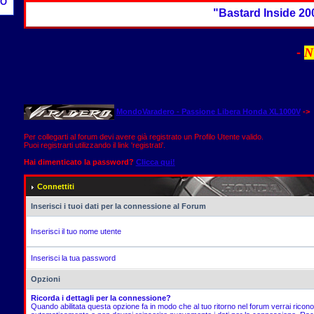
O
"Bastard Inside 2009
-
N
MondoVaradero - Passione Libera Honda XL1000V
-> 
Per collegarti al forum devi avere già registrato un Profilo Utente valido.
Puoi registrarti utilizzando il link 'registrati'.
Hai dimenticato la password?
Clicca qui!
Connettiti
Inserisci i tuoi dati per la connessione al Forum
Inserisci il tuo nome utente
Inserisci la tua password
Opzioni
Ricorda i dettagli per la connessione?
Quando abilitata questa opzione fa in modo che al tuo ritorno nel forum verrai ricon