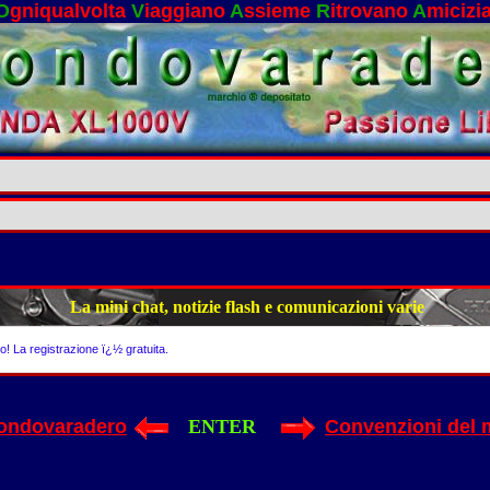
O
gniqualvolta
V
iaggiano
A
ssieme
R
itrovano
A
micizi
La mini chat, notizie flash e comunicazioni varie
to! La registrazione ï¿½ gratuita.
ondovaradero
ENTER
Convenzioni del