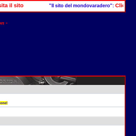
 il sito
Clicca QUI
"Il sito del mondovaradero":
non
-
ione!