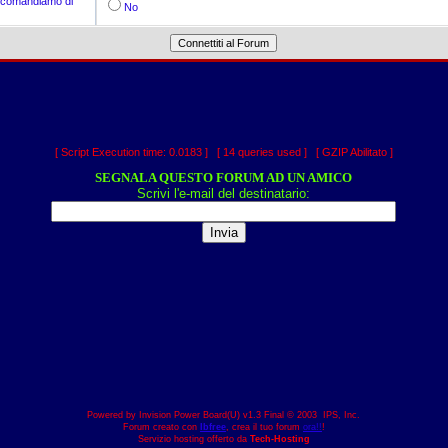
accomandiamo di
No
[ Script Execution time: 0.0183 ] [ 14 queries used ] [ GZIP Abilitato ]
SEGNALA QUESTO FORUM AD UN AMICO
Scrivi l'e-mail del destinatario:
Powered by Invision Power Board(U) v1.3 Final © 2003 IPS, Inc.
Forum creato con
Ibfree
, crea il tuo forum
ora!!
!
Servizio hosting offerto da
Tech-Hosting