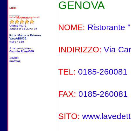
GENOVA
Luigi
______
*~*~*Moderatore*~*~*
NOME:
Ristorante
Utente Nr.: 6
Iscritto il: 14-June 06
Prov. Monza e Brianza
VaraABS/05
KM 67'530
INDIRIZZO:
Via Camp
Il mio navigatore:
Garmin Zumo500
Skype:
mototaz
TEL:
0185-260081
FAX:
0185-260081
SITO:
www.lavedett