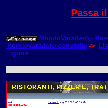
Passa i
MondoVaradero - Pas
mondovaradero consiglia
->
Lis
Liguria
RISTORANTI, PIZZERIE, TRA
taz
Inviato il:
Aug 27 2008, 05:30 AM
Messaggi: 13832