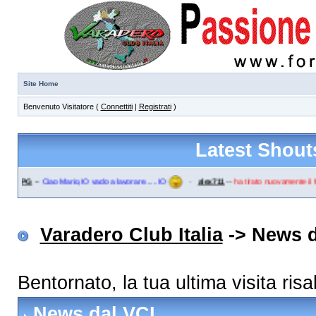
Site Home
Benvenuto Visitatore (
Connettiti
|
Registrati
)
Latest Shout
o-PG
--
Ciao Mario,IO vado a lavorare......IO
·
alex711
--
ha tirato nuovamente il fre
Varadero Club Italia
-> News d
Bentornato, la tua ultima visita ri
News dal VCI