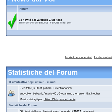
Forum
Le novità dal Varadero Club Italia
Tutto ciò che c'è di nuovo, nel Club e nel sito.
Lo staff dei moderatori
|
Le discussioni 
Statistiche del Forum
11 utenti attivi negli ultimi 15 minuti
5
visitatori,
6
utenti pubblici
0
utenti anonimi
andybike
,
belvani
,
Antonio 60
,
Giovannino
,
ferrenio
,
Gat Negher
Mostra dettagli per:
Ultimo Click
,
Nome Utente
Statistiche del Forum
Gli utenti del forum hanno inviato un totale di
38012
messaggi