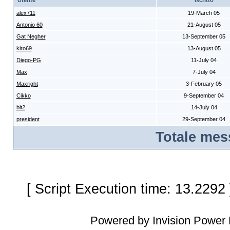
Utente
Iscritto
alex711
19-March 05
Antonio 60
21-August 05
Gat Negher
13-September 05
kiro69
13-August 05
Diego-PG
11-July 04
Max
7-July 04
Maxright
3-February 05
Cikko
9-September 04
bit2
14-July 04
president
29-September 04
Totale mes
[ Script Execution time: 13.2292 
Powered by Invision Power 