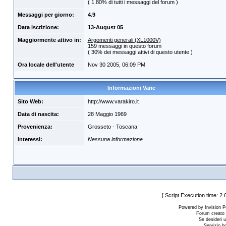
( 1.80% di tutti i messaggi del forum )
Messaggi per giorno:
4.9
Data iscrizione:
13-August 05
Maggiormente attivo in:
Argomenti generali (XL1000V)
159 messaggi in questo forum
( 30% dei messaggi attivi di questo utente )
Ora locale dell'utente
Nov 30 2005, 06:09 PM
Informazioni Varie
Sito Web:
http://www.varakiro.it
Data di nascita:
28 Maggio 1969
Provenienza:
Grosseto - Toscana
Interessi:
Nessuna informazione
[ Script Execution time: 2.
Powered by Invision P
Forum creato
Se desideri u
Servizio h