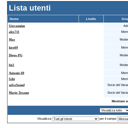
Lista utenti
Nome
Livello
Gru
Giovannino
Ad
alex711
Mem
Max
Moder
kiro69
Mem
Diego-PG
Moder
bit2
Moder
Antonio 60
Mem
Gibi
Mem
salvoSound
Socio del Varad
Mario-Teramo
Socio del Varad
Mostrare s
Visualizza
per il campo