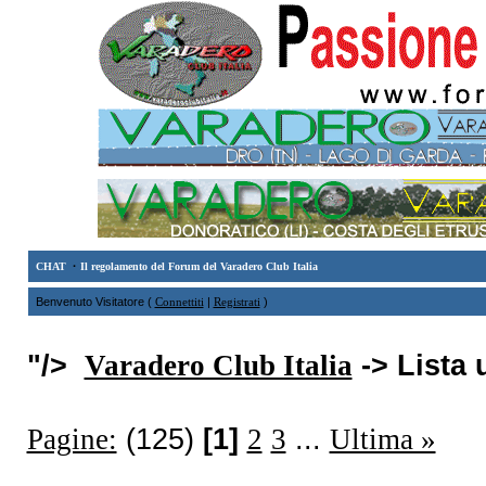
·
CHAT
Il regolamento del Forum del Varadero Club Italia
Benvenuto Visitatore (
Connettiti
|
Registrati
)
"/>
Varadero Club Italia
-> Lista 
Pagine:
(125)
[1]
2
3
...
Ultima »