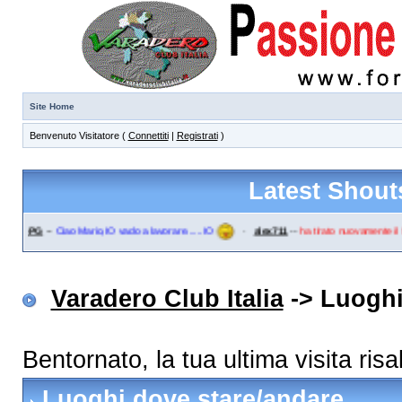
Site Home
Benvenuto Visitatore (
Connettiti
|
Registrati
)
Latest Shout
go-PG
--
Ciao Mario,IO vado a lavorare......IO
·
alex711
--
ha tirato nuovamente il fr
Varadero Club Italia
-> Luoghi
Bentornato, la tua ultima visita ri
Luoghi dove stare/andare