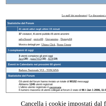
Lo staff dei moderatori
|
Le discussioni 
Statistiche del Forum
41 utenti attivi negli ultimi 15 minuti
37
visitatori,
4
utenti pubblici
0
utenti anonimi
salvoSound
,
enrico66
,
Giovannino
,
Domejo64
Mostra dettagli per:
Ultimo Click
,
Nome Utente
I compleanni di oggi
3
utenti compiono gli anni oggi
Jaco
(
20
)
,
jeans7412
(
33
)
,
K19
(
19
)
Eventi in Calendario nei prossimi 60 giorni
Raduno Nazionale VCI - TOSCANA
Statistiche del Forum
Gli utenti del forum hanno inviato un totale di
90102
messaggi
Abbiamo
1245
utenti registrati
L'ultimo utente registrato è
coccovara
Il numero massimo di utenti collegati al forum è stato di
96
il
Jan 1 2006, 11:
Cancella i cookie impostati dal