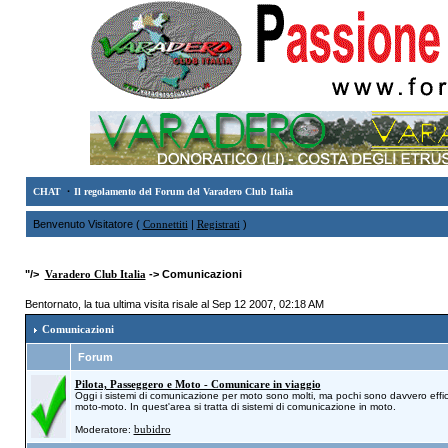
·
CHAT
Il regolamento del Forum del Varadero Club Italia
Benvenuto Visitatore (
Connettiti
|
Registrati
)
"/>
Varadero Club Italia
-> Comunicazioni
Bentornato, la tua ultima visita risale al Sep 12 2007, 02:18 AM
Comunicazioni
Forum
Pilota, Passeggero e Moto - Comunicare in viaggio
Oggi i sistemi di comunicazione per moto sono molti, ma pochi sono davvero effic
moto-moto. In quest'area si tratta di sistemi di comunicazione in moto.
bubidro
Moderatore: