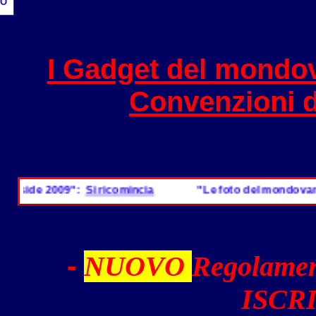
O
I Gadget del
mondov
Convenzioni 
nside 2009":
Si ricomincia
"Le foto del mondovarad
-
NUOVO
Regolamen
ISCRI