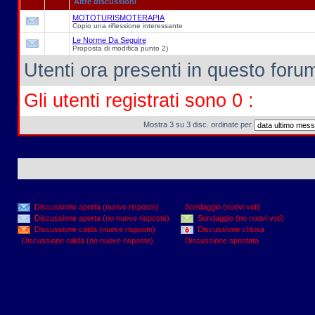
Altre discussioni
MOTOTURISMOTERAPIA
Copio una riflessione interessante
Le Norme Da Seguire
Proposta di modifica punto 2)
Utenti ora presenti in questo forum:
Gli utenti registrati sono 0 :
Mostra 3 su 3 disc. ordinate per
Discussione aperta (nuove risposte)
Sondaggio (nuovi voti)
Discussione aperta (no nuove risposte)
Sondaggio (no nuovi voti)
Discussione calda (nuove risposte)
Discussione chiusa
Discussione calda (no nuove risposte)
Discussione spostata