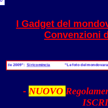
O
I Gadget del
mondov
Convenzioni 
ide 2009":
Si ricomincia
"Le foto del mondovarader
-
NUOVO
Regolamen
ISCRI