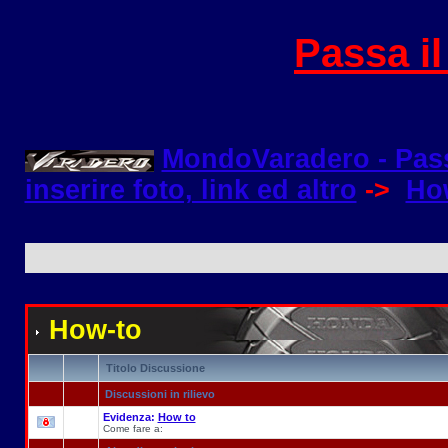
Passa i
MondoVaradero - Pas
inserire foto, link ed altro
->
Ho
How-to
Titolo Discussione
Discussioni in rilievo
Evidenza:
How to
Come fare a: