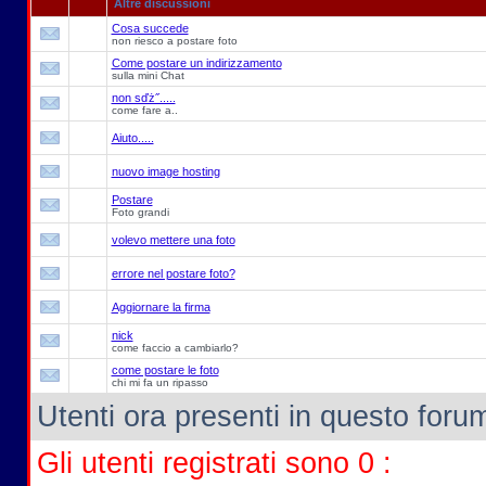
Altre discussioni
Cosa succede
non riesco a postare foto
Come postare un indirizzamento
sulla mini Chat
non sďż˝.....
come fare a..
Aiuto.....
nuovo image hosting
Postare
Foto grandi
volevo mettere una foto
errore nel postare foto?
Aggiornare la firma
nick
come faccio a cambiarlo?
come postare le foto
chi mi fa un ripasso
Utenti ora presenti in questo forum:
Gli utenti registrati sono 0 :