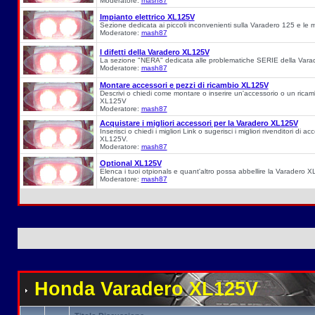
Moderatore:
mash87
Impianto elettrico XL125V
Sezione dedicata ai piccoli inconvenienti sulla Varadero 125 e le mig
Moderatore:
mash87
I difetti della Varadero XL125V
La sezione "NERA" dedicata alle problematiche SERIE della Var
Moderatore:
mash87
Montare accessori e pezzi di ricambio XL125V
Descrivi o chiedi come montare o inserire un'accessorio o un ricam
XL125V
Moderatore:
mash87
Acquistare i migliori accessori per la Varadero XL125V
Inserisci o chiedi i migliori Link o sugerisci i migliori rivenditori di 
XL125V.
Moderatore:
mash87
Optional XL125V
Elenca i tuoi otpionals e quant'altro possa abbellire la Varadero 
Moderatore:
mash87
Honda Varadero XL125V