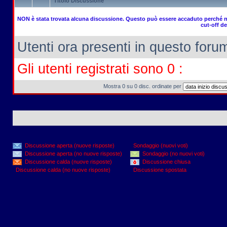
Titolo Discussione
NON è stata trovata alcuna discussione. Questo può essere accaduto perché no
cut-off de
Utenti ora presenti in questo forum:
Gli utenti registrati sono 0 :
Mostra 0 su 0 disc. ordinate per
Discussione aperta (nuove risposte)
Sondaggio (nuovi voti)
Discussione aperta (no nuove risposte)
Sondaggio (no nuovi voti)
Discussione calda (nuove risposte)
Discussione chiusa
Discussione calda (no nuove risposte)
Discussione spostata