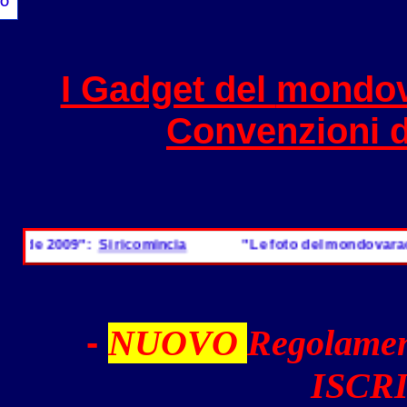
O
I Gadget del
mondov
Convenzioni 
ide 2009":
Si ricomincia
"Le foto del mondovaradero
-
NUOVO
Regolamen
ISCRI