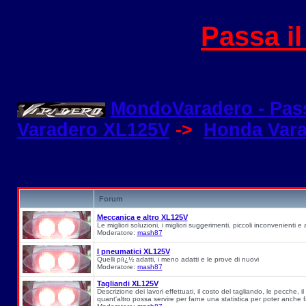
Passa i
MondoVaradero - Pas
Varadero XL125V
->
Honda Var
Forum
Meccanica e altro XL125V
Le migliori soluzioni, i migliori suggerimenti, piccoli inconvenienti e a
Moderatore:
mash87
I pneumatici XL125V
Quelli piï¿½ adatti, i meno adatti e le prove di nuovi
Moderatore:
mash87
Tagliandi XL125V
Descrizione dei lavori effettuati, il costo del tagliando, le pecche, il
quant'altro possa servire per farne una statistica per poter anche fa