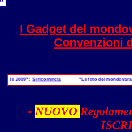
O
I Gadget del
mondov
Convenzioni 
ide 2009":
Si ricomincia
"Le foto del mondovarader
-
NUOVO
Regolamen
ISCRI