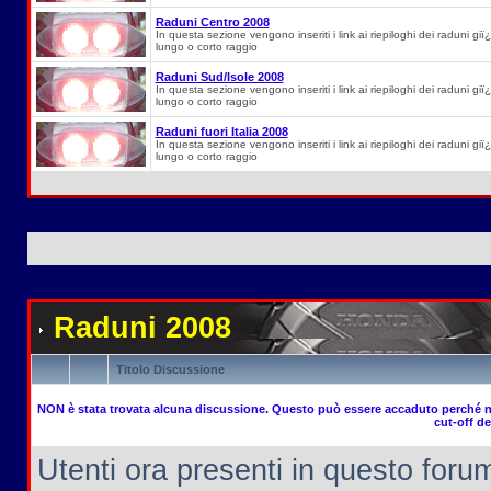
Raduni Centro 2008
In questa sezione vengono inseriti i link ai riepiloghi dei raduni giï¿
lungo o corto raggio
Raduni Sud/Isole 2008
In questa sezione vengono inseriti i link ai riepiloghi dei raduni giï¿
lungo o corto raggio
Raduni fuori Italia 2008
In questa sezione vengono inseriti i link ai riepiloghi dei raduni giï¿
lungo o corto raggio
Raduni 2008
Titolo Discussione
NON è stata trovata alcuna discussione. Questo può essere accaduto perché no
cut-off de
Utenti ora presenti in questo forum: