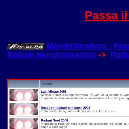
Passa i
MondoVaradero - Pas
Raduni mondovaradero
->
Radu
Forum
Last Minute 2008
Sezione dedicata all'organizzazione "al volo" di un incontro in Va
In questa sezione inserirete anche i resoconti e le foto del giro or
Resoconti raduni e incontri 2008
Tutto quello che riguarda il dopo evento, le foto etc. etc.
Raduni Nord 2008
In questa sezione vengono inseriti i link ai riepiloghi dei raduni giï¿
lungo o corto raggio