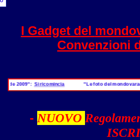
O
I Gadget del
mondov
Convenzioni 
de 2009":
Si ricomincia
"Le foto del mondovaradero
-
NUOVO
Regolamen
ISCRI