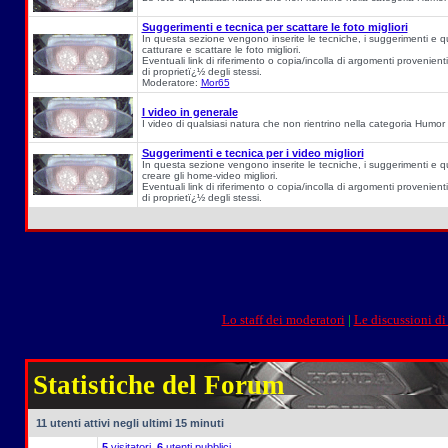
Suggerimenti e tecnica per scattare le foto migliori
In questa sezione vengono inserite le tecniche, i suggerimenti e q
catturare e scattare le foto migliori.
Eventuali link di riferimento o copia/incolla di argomenti provenienti
di proprietï¿½ degli stessi.
Moderatore:
Mor65
I video in generale
I video di qualsiasi natura che non rientrino nella categoria Humor
Suggerimenti e tecnica per i video migliori
In questa sezione vengono inserite le tecniche, i suggerimenti e q
creare gli home-video migliori.
Eventuali link di riferimento o copia/incolla di argomenti provenienti
di proprietï¿½ degli stessi.
Lo staff dei moderatori
|
Le discussioni di
Statistiche del Forum
11 utenti attivi negli ultimi 15 minuti
5
visitatori,
6
utenti pubblici