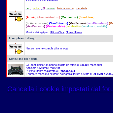
taz
,
gavilan
,
Ali
,
nonno
,
batman-roma
,
vavaleria
(Admin)
(Amministratore)
(Moderatore)
(Fondatore)
(In Accettazione)
(VaraEntrante)
(VaraSereno)
(VaraDisturbato)
(V
(VaraDemente)
(VaraInstabile)
(VaraMatto)
(VaraIrrecuperabile)
Mostra dettagli per:
Ultimo Click
,
Nome Utente
I compleanni di oggi
Nessun utente compie gli anni oggi
Statistiche del Forum
Gli utenti del forum hanno inviato un totale di
185402
messaggi
Abbiamo
442
utenti registrati
L'ultimo utente registrato è
Renegade64
Il numero massimo di utenti collegati al forum è stato di
59
il
Mar 4 2009
Cancella i cookie impostati dal fo