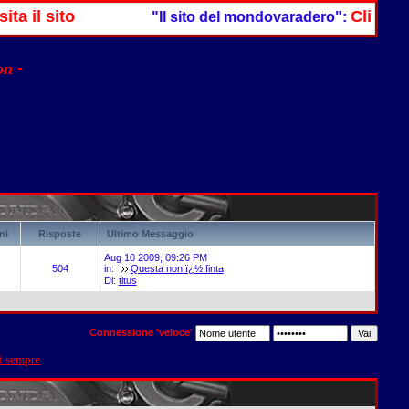
 il sito
Clicca QUI
"Il sito del mondovaradero":
non
-
ni
Risposte
Ultimo Messaggio
Aug 10 2009, 09:26 PM
504
in:
Questa non ï¿½ finta
Di:
titus
Connessione 'veloce'
di sempre