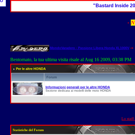
O
"Bastard Inside 2009
-
N
MondoVaradero - Passione Libera Honda XL1000V
-> 
Bentornato, la tua ultima visita risale al Aug 16 2009, 03:38 PM
Per le altre HONDA
Forum
Informazioni generali per le altre HONDA
Sezione dedicata ai modelli delle moto HONDA
Lo staff
Statistiche del Forum