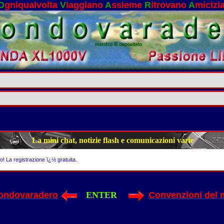
O
gniqualvolta
V
iaggiano
A
ssieme
R
itrovano
A
micizi
La mini chat, notizie flash e comunicazioni varie
to! La registrazione ï¿½ gratuita.
ondovaradero
ENTER
Convenzioni del