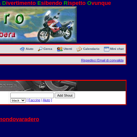
a
D
ivertimento
E
sibendo
R
ispetto
O
vunque
Aiuto
Cerca
Utenti
Calendario
Mini chat
Rispedisci Email di convalida
[
Faccine
|
Aiuto
]
 mondovaradero