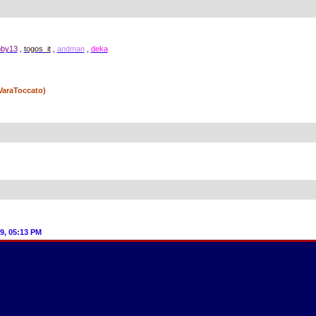
bby13
,
togos_it
,
andman
,
deka
VaraToccato)
9, 05:13 PM