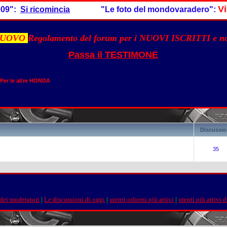
Visita
":
Si ricomincia
"Le foto del mondovaradero":
UOVO
Regolamento del forum per i NUOVI ISCRITTI e 
Passa il TESTIMONE
Per le altre HONDA
Discussio
35
 dei moderatori
|
Le discussioni di oggi
|
utenti odierni più attivi
|
utenti più attivi 