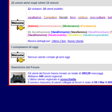
22 utenti attivi negli ultimi 15 minuti
12
visitatori,
10
utenti pubblici
varalbatros
,
Carpediem
,
Kerstin
,
ferro
,
cimbrus
,
orso solitario
,
bo
(Admin)
(Amministratore)
(Moderatore)
(Fondatore)
(In Accettazione)
(VaraEntrante)
(VaraSereno)
(VaraDisturbato)
(
(VaraDemente)
(VaraInstabile)
(VaraMatto)
(VaraIrrecuperabile)
Mostra dettagli per:
Ultimo Click
,
Nome Utente
I compleanni di oggi
Nessun utente compie gli anni oggi
Statistiche del Forum
Gli utenti del forum hanno inviato un totale di
185128
messaggi
Abbiamo
440
utenti registrati
L'ultimo utente registrato è
scrocchiello
Il numero massimo di utenti collegati al forum è stato di
59
il
Mar 4 200