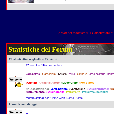
Lo staff dei moderatori
|
Le discussioni di
Statistiche del Forum
22 utenti attivi negli ultimi 15 minuti
12
visitatori,
10
utenti pubblici
varalbatros
,
Carpediem
,
Kerstin
,
ferro
,
cimbrus
,
orso solitario
,
bobb
(Admin)
(Amministratore)
(Moderatore)
(Fondatore)
(In Accettazione)
(VaraEntrante)
(VaraSereno)
(VaraDisturbato)
(V
(VaraDemente)
(VaraInstabile)
(VaraMatto)
(VaraIrrecuperabile)
Mostra dettagli per:
Ultimo Click
,
Nome Utente
I compleanni di oggi