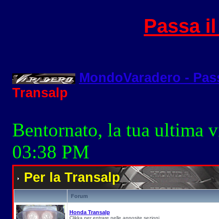
Passa i
MondoVaradero - Pas
Transalp
Bentornato, la tua ultima v
03:38 PM
Per la Transalp
Forum
Honda Transalp
Clikka per entrare nelle apposite sezioni