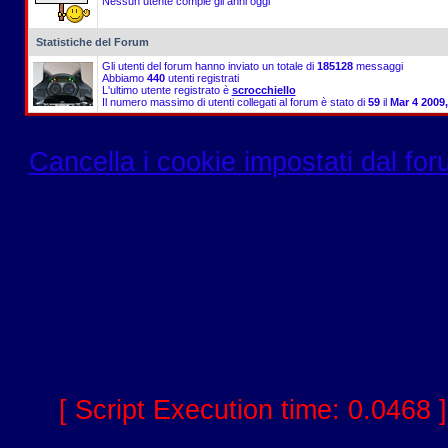
Nessun utente compie gli anni oggi
Statistiche del Forum
Gli utenti del forum hanno inviato un totale di
185128
messaggi
Abbiamo
440
utenti registrati
L'ultimo utente registrato è
scrocchiello
Il numero massimo di utenti collegati al forum è stato di
59
il
Mar 4 2009
Cancella i cookie impostati dal fo
[ Script Execution time: 0.0468 