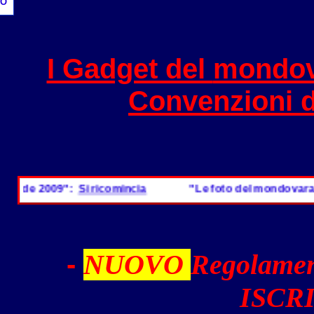
O
I Gadget del
mondov
Convenzioni 
ide 2009":
Si ricomincia
"Le foto del mondovarader
-
NUOVO
Regolamen
ISCRI