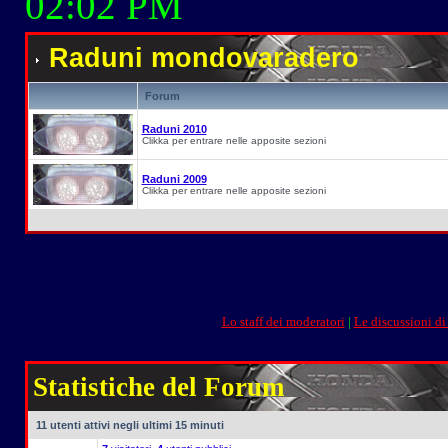
02:02 PM
Raduni mondovaradero
Forum
Raduni 2010
Clikka per entrare nelle apposite sezioni
Raduni 2009
Clikka per entrare nelle apposite sezioni
Lo staff dei moderatori
|
Le discussioni di
Statistiche del Forum
11 utenti attivi negli ultimi 15 minuti