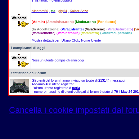
7
visitatori,
4
utenti pubblici
ollecram56
,
taz
,
gigi64
,
Kaiser Soze
(Admin)
(Amministratore)
(Moderatore)
(Fondatore)
(In Accettazione)
(VaraEntrante)
(VaraSereno)
(VaraDisturbato)
(V
(VaraDemente)
(VaraInstabile)
(VaraMatto)
(VaraIrrecuperabile)
Mostra dettagli per:
Ultimo Click
,
Nome Utente
I compleanni di oggi
Nessun utente compie gli anni oggi
Statistiche del Forum
Gli utenti del forum hanno inviato un totale di
213144
messaggi
Abbiamo
498
utenti registrati
L'ultimo utente registrato è
perla
Il numero massimo di utenti collegati al forum è stato di
70
il
May 24 201
Cancella i cookie impostati dal fo