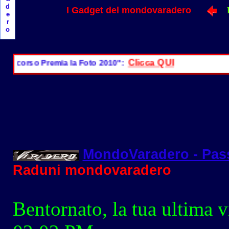
d
I Gadget del
mondovaradero
e
r
o
Clicca QUI
corso Premia la Foto 2010":
"L
MondoVaradero - Pas
Raduni mondovaradero
Bentornato, la tua ultima v