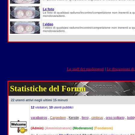
Le foto
Le foto di qualsiasi raduno/incontro/competizione non inerenti a quell
mondovaradero.
I video
I video di qualsiasi raduno/incontro/competizione non inerenti a quell
mondovaradero.
Lo staff dei moderatori
|
Le discussioni di
Statistiche del Forum
22 utenti attivi negli ultimi 15 minuti
12
visitatori,
10
utenti pubblici
varalbatros
,
Carpediem
,
Kerstin
,
ferro
,
cimbrus
,
orso solitario
,
bobb
(Admin)
(Amministratore)
(Moderatore)
(Fondatore)