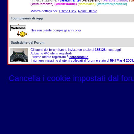
(In Accettazione)
(VaraEntrante)
(VaraSereno)
(VaraDisturbato)
(V
(VaraDemente)
(VaraInstabile)
(VaraMatto)
(VaraIrrecuperabile)
Mostra dettagli per:
Ultimo Click
,
Nome Utente
I compleanni di oggi
Nessun utente compie gli anni oggi
Statistiche del Forum
Gli utenti del forum hanno inviato un totale di
185128
messaggi
Abbiamo
440
utenti registrati
L'ultimo utente registrato è
scrocchiello
Il numero massimo di utenti collegati al forum è stato di
59
il
Mar 4 2009
Cancella i cookie impostati dal fo