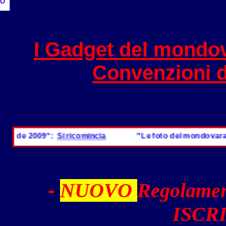
O
I Gadget del
mondov
Convenzioni 
ide 2009":
Si ricomincia
"Le foto del mondovarader
-
NUOVO
Regolamen
ISCRI