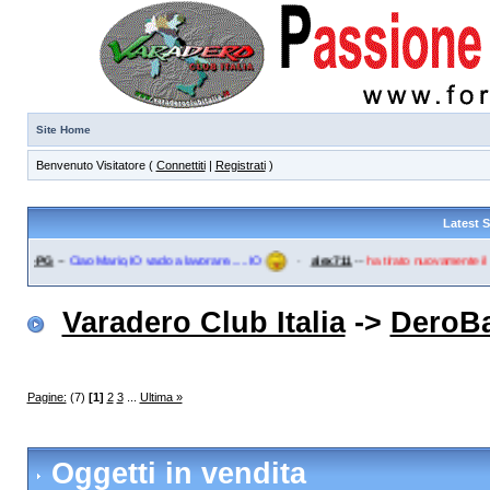
Site Home
Benvenuto Visitatore (
Connettiti
|
Registrati
)
Latest 
go-PG
--
Ciao Mario,IO vado a lavorare......IO
·
alex711
--
ha tirato nuovamente il fr
Varadero Club Italia
->
DeroB
Pagine:
(7)
[1]
2
3
...
Ultima »
Oggetti in vendita