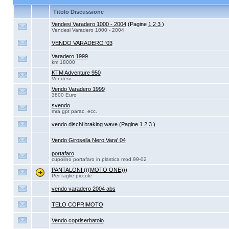
Titolo Discussione
Vendesi Varadero 1000 - 2004
(Pagine
1
2
3
)
Vendesi Varadero 1000 - 2004
VENDO VARADERO '03
Varadero 1999
km 18000
KTM Adventure 950
Vendesi
Vendo Varadero 1999
3800 Euro
svendo
mra gpt parac. ecc.
vendo dischi braking wave
(Pagine
1
2
3
)
Vendo Girosella Nero Vara' 04
portafaro
cupolino portafaro in plastica mod.99-02
PANTALONI (((MOTO ONE)))
Per taglie piccole
vendo varadero 2004 abs
TELO COPRIMOTO
Vendo copriserbatoio