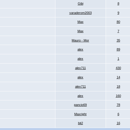
Gibi
8
varaderom2003
9
Max
80
Max
7
Mauro - Mor
35
alex
89
alex
1
alex711
430
alex
14
alex711
18
alex
160
pancio69
78
Maxright
6
bit2
16