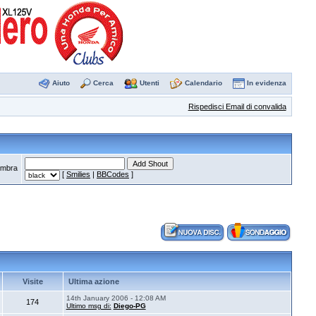
Aiuto
Cerca
Utenti
Calendario
In evidenza
Rispedisci Email di convalida
a che ora si sia liberato.
·
alex711
--
Almeno non sono il solo a ricevere questi errori dall'i
[
Smilies
|
BBCodes
]
Visite
Ultima azione
14th January 2006 - 12:08 AM
174
Ultimo msg di:
Diego-PG