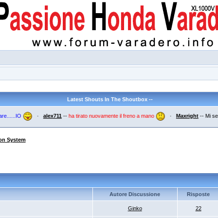
Latest Shouts In The Shoutbox --
.....IO
·
alex711
--
ha tirato nuovamente il freno a mano
·
Maxright
--
Mi sembr
ion System
Autore Discussione
Risposte
Ginko
22