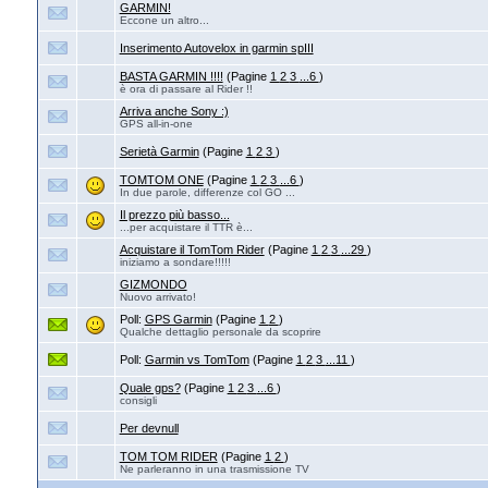
GARMIN!
Eccone un altro...
Inserimento Autovelox in garmin spIII
BASTA GARMIN !!!!
(Pagine
1
2
3
...6
)
è ora di passare al Rider !!
Arriva anche Sony :)
GPS all-in-one
Serietà Garmin
(Pagine
1
2
3
)
TOMTOM ONE
(Pagine
1
2
3
...6
)
In due parole, differenze col GO ...
Il prezzo più basso...
...per acquistare il TTR è...
Acquistare il TomTom Rider
(Pagine
1
2
3
...29
)
iniziamo a sondare!!!!!
GIZMONDO
Nuovo arrivato!
Poll:
GPS Garmin
(Pagine
1
2
)
Qualche dettaglio personale da scoprire
Poll:
Garmin vs TomTom
(Pagine
1
2
3
...11
)
Quale gps?
(Pagine
1
2
3
...6
)
consigli
Per devnull
TOM TOM RIDER
(Pagine
1
2
)
Ne parleranno in una trasmissione TV