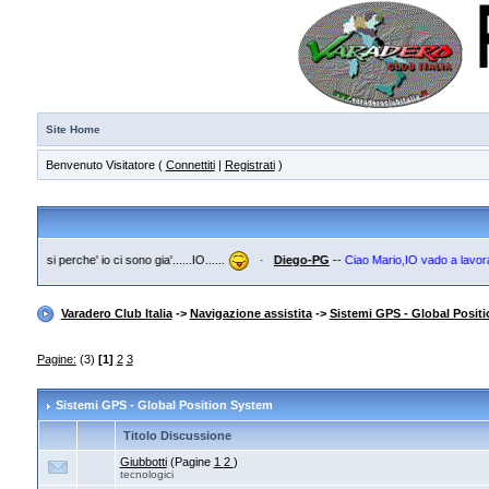
Site Home
Benvenuto Visitatore (
Connettiti
|
Registrati
)
it
--
E si perche' io ci sono gia'......IO......
·
Diego-PG
--
Ciao Mario,IO vado a lavorare.
Varadero Club Italia
->
Navigazione assistita
->
Sistemi GPS - Global Posit
Pagine:
(3)
[1]
2
3
Sistemi GPS - Global Position System
Titolo Discussione
Giubbotti
(Pagine
1
2
)
tecnologici