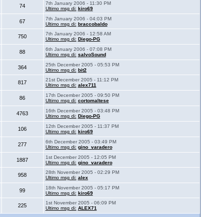
7th January 2006 - 11:30 PM
74
Ultimo msg di:
kiro69
7th January 2006 - 04:03 PM
67
Ultimo msg di:
braccobaldo
7th January 2006 - 12:58 AM
750
Ultimo msg di:
Diego-PG
6th January 2006 - 07:08 PM
88
Ultimo msg di:
salvoSound
25th December 2005 - 05:53 PM
364
Ultimo msg di:
bit2
21st December 2005 - 11:12 PM
817
Ultimo msg di:
alex711
17th December 2005 - 09:50 PM
86
Ultimo msg di:
cortomaltese
16th December 2005 - 03:48 PM
4763
Ultimo msg di:
Diego-PG
12th December 2005 - 11:37 PM
106
Ultimo msg di:
kiro69
6th December 2005 - 03:49 PM
277
Ultimo msg di:
gino_varadero
1st December 2005 - 12:05 PM
1887
Ultimo msg di:
gino_varadero
28th November 2005 - 02:29 PM
958
Ultimo msg di:
alex
18th November 2005 - 05:17 PM
99
Ultimo msg di:
kiro69
1st November 2005 - 06:09 PM
225
Ultimo msg di:
ALEX71