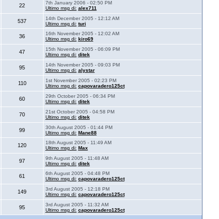
7th January 2006 - 02:50 PM
22
Ultimo msg di:
alex711
14th December 2005 - 12:12 AM
537
Ultimo msg di:
turi
16th November 2005 - 12:02 AM
36
Ultimo msg di:
kiro69
15th November 2005 - 06:09 PM
47
Ultimo msg di:
ditek
14th November 2005 - 09:03 PM
95
Ultimo msg di:
alystar
1st November 2005 - 02:23 PM
110
Ultimo msg di:
capovaradero125ct
29th October 2005 - 06:34 PM
60
Ultimo msg di:
ditek
21st October 2005 - 04:58 PM
70
Ultimo msg di:
ditek
30th August 2005 - 01:44 PM
99
Ultimo msg di:
Mane88
18th August 2005 - 11:49 AM
120
Ultimo msg di:
Max
9th August 2005 - 11:48 AM
97
Ultimo msg di:
ditek
6th August 2005 - 04:48 PM
61
Ultimo msg di:
capovaradero125ct
3rd August 2005 - 12:18 PM
149
Ultimo msg di:
capovaradero125ct
3rd August 2005 - 11:32 AM
95
Ultimo msg di:
capovaradero125ct