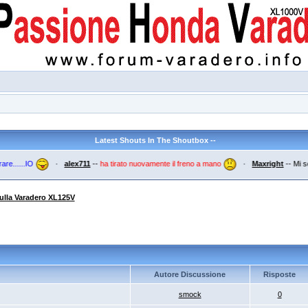
Latest Shouts In The Shoutbox --
.....IO
·
alex711
--
ha tirato nuovamente il freno a mano
·
Maxright
--
Mi sembr
ulla Varadero XL125V
Autore Discussione
Risposte
smock
0