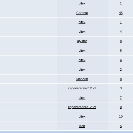
ditek
1
Caronte
45
ditek
1
ditek
4
alystar
8
ditek
6
ditek
4
ditek
2
Mane88
8
capovaradero125ct
3
ditek
7
capovaradero125ct
0
ditek
10
Ken
5