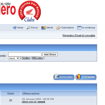
Aiuto
Cerca
Utenti
Calendario
In evidenza
Rispedisci Email di convalida
a che ora si sia liberato.
·
alex711
--
Almeno non sono il solo a ricevere questi errori dall'i
[
Smilies
|
BBCodes
]
Visite
Ultima azione
7th January 2006 - 08:58 PM
20
Ultimo msg di:
smock