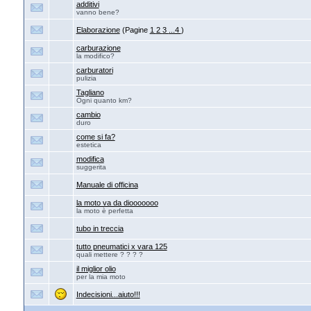
additivi
vanno bene?
Elaborazione
(Pagine
1
2
3
...4
)
carburazione
la modifico?
carburatori
pulizia
Tagliano
Ogni quanto km?
cambio
duro
come si fa?
estetica
modifica
suggerita
Manuale di officina
la moto va da diooooooo
la moto è perfetta
tubo in treccia
tutto pneumatici x vara 125
quali mettere ? ? ? ?
il miglior olio
per la mia moto
Indecisioni...aiuto!!!