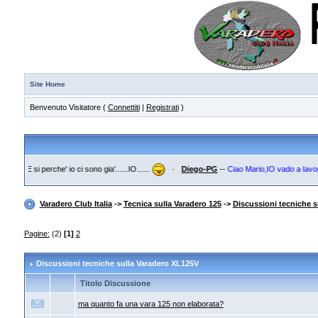
Site Home
Benvenuto Visitatore (
Connettiti
|
Registrati
)
it
--
E si perche' io ci sono gia'......IO......
·
Diego-PG
--
Ciao Mario,IO vado a lavorare.
Varadero Club Italia
->
Tecnica sulla Varadero 125
->
Discussioni tecniche s
Pagine:
(2)
[1]
2
Discussioni tecniche sulla Varadero XL125V
Titolo Discussione
ma quanto fa una vara 125 non elaborata?