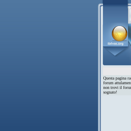
Questa pagina rac
forum attulamente
non trovi il for
sognato!