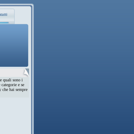
tatti
e quali sono i
 categorie e se
ty che hai sempre