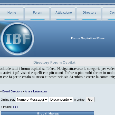
Home
Forum
Attivazione
Directory
Con
Forum Ospitati su IBfree
Directory Forum Ospitati
chiude tutti i forum ospitati su Ibfree. Naviga attraverso le categorie per veder
 attivi, i più visitati e quelli con più utenti. Ibfree ospita molti forum in molte
um che fa per te crealo tu stesso e incomincia sin da subito a creare la communi
»
Board Directory
»
Arte e Letteratura
Ordina per:
in ordine.
» Pagine:
[ 1 ]
Global Manga