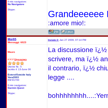
Il mio navigatore:
No Navigatore
Skype:
Grandeeeeee
:amore mio!:
Mor65
Inviato il:
Jan 27 2009, 07:14 PM
Messaggi: 6023
La discussione ï¿½ 
Mauro
scrivere, ma ï¿½ anc
______
*~*~* SFISSERO
il contrario, ï¿½ ch
Utente Nr.: 5
Iscritto il: 13-June 06
Estero/Outside Italy
legge ....
Vara2003
KM 91700
Il mio navigatore:
Garmin Quest
Skype:
bohhhhhhhh....:Yern