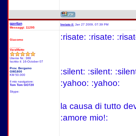
gavilan
Inviato il:
Jan 27 2009, 07:39 PM
Messaggi: 11295
:risate: :risate: :risat
Giacomo
______
VaraMatto
Utente Nr.: 388
Iscritto il: 16-October 07
Prov. Bergamo
:silent: :silent: :sil
GW1800
KM 50.000
:yahoo: :yahoo:
Il mio navigatore:
Tom Tom GO720
Skype:
la causa di tutto dev
:amore mio!: