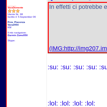
In effetti ci potrebbe 
______
VaraDemente
Utente Nr.: 98
Iscritto il: 5-September 06
Prov. Piacenza
Vara2004
KM
Il mio navigatore:
Garmin Zumo550
Skype:
(IMG:
http://img207.
:su: :su: :su: :su: :s
:lol: :lol: :lol: :lol: