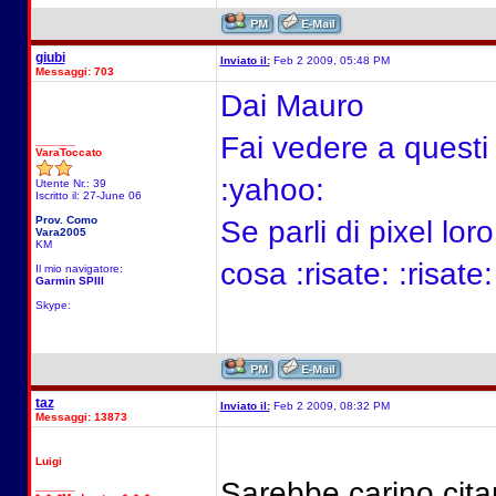
giubi
Inviato il:
Feb 2 2009, 05:48 PM
Messaggi: 703
Dai Mauro
Fai vedere a questi 
______
VaraToccato
:yahoo:
Utente Nr.: 39
Iscritto il: 27-June 06
Prov. Como
Se parli di pixel lo
Vara2005
KM
cosa :risate: :risate:
Il mio navigatore:
Garmin SPIII
Skype:
taz
Inviato il:
Feb 2 2009, 08:32 PM
Messaggi: 13873
Luigi
Sarebbe carino citar
______