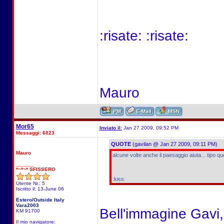
:risate: :risate:
Mauro
Mor65
Inviato il:
Jan 27 2009, 09:52 PM
Messaggi: 6023
QUOTE
(gavilan @ Jan 27 2009, 09:11 PM)
Mauro
alcune volte anche il paesaggio aiuta... tipo qu
______
*~*~* SFISSERO
:kiss:
Utente Nr.: 5
Iscritto il: 13-June 06
Estero/Outside Italy
Vara2003
Bell'immagine Gavi,
KM 91700
Il mio navigatore: