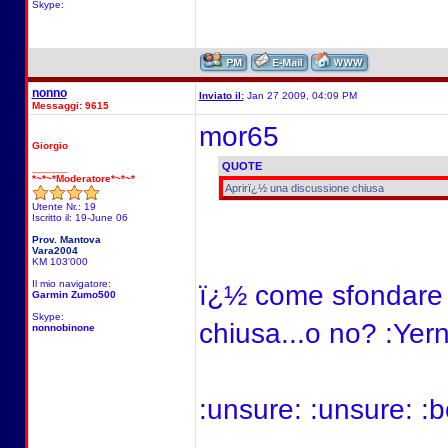
Skype:
nonno
Inviato il:
Jan 27 2009, 04:09 PM
Messaggi: 9615
mor65
Giorgio
QUOTE
______
*~*~*Moderatore*~*~*
Aprirï¿½ una discussione chiusa
Utente Nr.: 19
Iscritto il: 19-June 06
Prov. Mantova
Vara2004
KM 103'000
Il mio navigatore:
ï¿½ come sfondare 
Garmin Zumo500
Skype:
chiusa...o no? :Yern
nonnobinone
:unsure: :unsure: :b