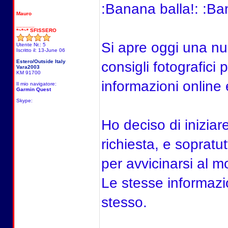
:Banana balla!: :Ba
Mauro
______
*~*~* SFISSERO
Si apre oggi una nu
Utente Nr.: 5
Iscritto il: 13-June 06
Estero/Outside Italy
consigli fotografic
Vara2003
KM 91700
informazioni online
Il mio navigatore:
Garmin Quest
Skype:
Ho deciso di inizia
richiesta, e sopratut
per avvicinarsi al m
Le stesse informaz
stesso.