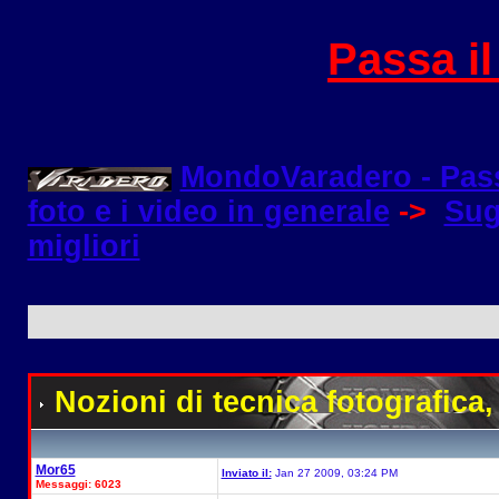
Passa i
MondoVaradero - Pas
foto e i video in generale
->
Sug
migliori
Nozioni di tecnica fotografica
,
Mor65
Inviato il:
Jan 27 2009, 03:24 PM
Messaggi: 6023