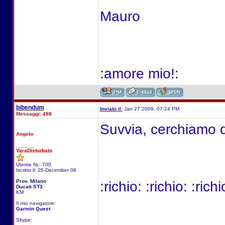
Mauro
:amore mio!:
bibendum
Inviato il:
Jan 27 2009, 07:24 PM
Messaggi: 498
Suvvia, cerchiamo di
Angelo
______
VaraDisturbato
Utente Nr.: 700
Iscritto il: 25-December 08
Prov. Milano
:richio: :richio: :richi
Ducati ST3
KM
Il mio navigatore:
Garmin Quest
Skype: