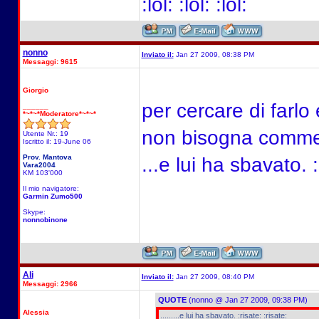
:lol: :lol: :lol:
nonno
Inviato il:
Jan 27 2009, 08:38 PM
Messaggi: 9615
Giorgio
per cercare di farlo
______
*~*~*Moderatore*~*~*
non bisogna commet
Utente Nr.: 19
Iscritto il: 19-June 06
Prov. Mantova
...e lui ha sbavato. :
Vara2004
KM 103'000
Il mio navigatore:
Garmin Zumo500
Skype:
nonnobinone
Ali
Inviato il:
Jan 27 2009, 08:40 PM
Messaggi: 2966
QUOTE
(nonno @ Jan 27 2009, 09:38 PM)
Alessia
.........e lui ha sbavato. :risate: :risate: