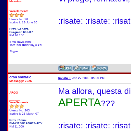
Massimo
______
VaraDemente
:risate: :risate: :risa
Utente Nr.: 28
Iscritto il: 19-June 06
Prov. Genova
Burgman 650-K7
KM 10.150
Il mio navigatore:
TomTom Rider IIï¿½ ed.
Skype:
orso solitario
Inviato il:
Jan 27 2009, 05:00 PM
Messaggi: 2626
Ma allora, questa 
ARGO
APERTA
______
???
VaraDemente
Utente Nr.: 203
Iscritto il: 28-March 07
Prov. Rimini
:risate: :risate: :risat
BMW1150/1200GS-ADV
KM 11.500