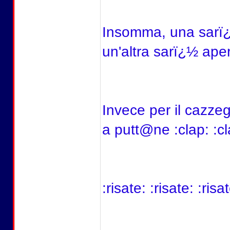
Insomma, una sarï¿½
un'altra sarï¿½ aper
Invece per il cazze
a putt@ne :clap: :cl
:risate: :risate: :risa