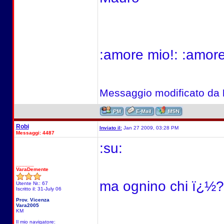
:amore mio!: :amore
Messaggio modificato da
Robi
Inviato il:
Jan 27 2009, 03:28 PM
Messaggi: 4487
:su:
______
VaraDemente
ma ognino chi ï¿½? :l
Utente Nr.: 67
Iscritto il: 31-July 06
Prov. Vicenza
Vara2005
KM
Il mio navigatore: