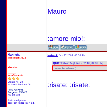
Mauro
:amore mio!:
Maxright
Inviato il:
Jan 27 2009, 03:36 PM
Messaggi: 3122
QUOTE
(Mor65 @ Jan 27 2009, 04:31 PM)
Massimo
cominciamo bene ;)
______
VaraDemente
Utente Nr.: 28
:risate: :risate:
Iscritto il: 19-June 06
Prov. Genova
Burgman 650-K7
KM 10.150
Il mio navigatore:
TomTom Rider IIï¿½ ed.