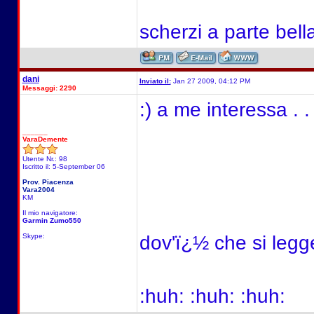
scherzi a parte bella 
dani
Inviato il:
Jan 27 2009, 04:12 PM
Messaggi: 2290
:) a me interessa . .
______
VaraDemente
Utente Nr.: 98
Iscritto il: 5-September 06
Prov. Piacenza
Vara2004
KM
Il mio navigatore:
Garmin Zumo550
Skype:
dov'ï¿½ che si legg
:huh: :huh: :huh: