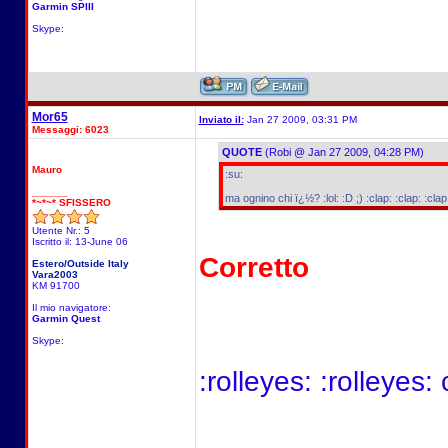
Garmin SPIII
Skype:
Mor65
Inviato il:
Jan 27 2009, 03:31 PM
Messaggi: 6023
QUOTE
(Robi @ Jan 27 2009, 04:28 PM)
Mauro
:su:
______
ma ognino chi ï¿½? :lol: :D ;) :clap: :clap: :clap
*~*~* SFISSERO
Utente Nr.: 5
Iscritto il: 13-June 06
Corretto
Estero/Outside Italy
Vara2003
KM 91700
Il mio navigatore:
Garmin Quest
Skype:
:rolleyes: :rolleyes