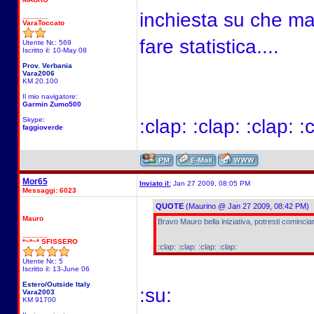
inchiesta su che ma
______
VaraToccato
fare statistica....
Utente Nr.: 569
Iscritto il: 10-May 08
Prov. Verbania
Vara2006
KM 20.100
Il mio navigatore:
Garmin Zumo500
Skype:
:clap: :clap: :clap: :
faggioverde
Mor65
Inviato il:
Jan 27 2009, 08:05 PM
Messaggi: 6023
QUOTE
(Maurino @ Jan 27 2009, 08:42 PM)
Mauro
Bravo Mauro bella iniziativa, potresti comincia
______
*~*~* SFISSERO
:clap: :clap: :clap: :clap:
Utente Nr.: 5
Iscritto il: 13-June 06
Estero/Outside Italy
:su:
Vara2003
KM 91700