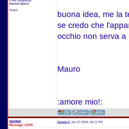
Il mio navigatore:
Garmin Quest
Skype:
buona idea, me la 
se credo che l'appa
occhio non serva a 
Mauro
:amore mio!:
gavilan
Inviato il:
Jan 27 2009, 08:11 PM
Messaggi: 11295