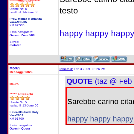
*~*~*Moderatore*~*~*
testo
Utente Nr.: 6
Iscritto il: 14-June 06
Prov. Monza e Brianza
VaraABS/05
KM 67'530
happy happy happ
Il mio navigatore:
Garmin Zumo500
Skype:
mototaz
Mor65
Inviato il:
Feb 3 2009, 08:26 PM
Messaggi: 6023
QUOTE
(taz @ Feb 
Mauro
______
*~*~* SFISSERO
Sarebbe carino citare
Utente Nr.: 5
Iscritto il: 13-June 06
Estero/Outside Italy
Vara2003
happy happy happy
KM 91700
Il mio navigatore:
Garmin Quest