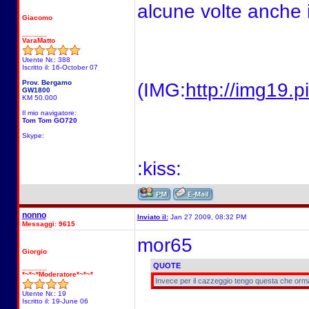
alcune volte anche i
Giacomo
______
VaraMatto
Utente Nr.: 388
Iscritto il: 16-October 07
Prov. Bergamo
(IMG:
http://img19.
GW1800
KM 50.000
Il mio navigatore:
Tom Tom GO720
Skype:
:kiss:
nonno
Inviato il:
Jan 27 2009, 08:32 PM
Messaggi: 9615
mor65
Giorgio
QUOTE
______
*~*~*Moderatore*~*~*
Invece per il cazzeggio tengo questa che orm
Utente Nr.: 19
Iscritto il: 19-June 06