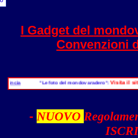
O
I Gadget del
mondov
Convenzioni 
Visita il sito
"Le foto del mondovaradero":
"Il s
-
NUOVO
Regolamen
ISCRI