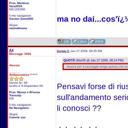
Prov. Mantova
Vara2004
KM 103'000
Il mio navigatore:
ma no dai...cos'ï¿
Garmin Zumo500
Skype:
nonnobinone
Ali
Inviato il:
Jan 27 2009, 08:35 PM
Messaggi: 2966
QUOTE
(Mor65 @ Jan 27 2009, 08:14 PM)
Alessia
...Invece per il cazzeggio tengo questa che or
______
Ambasciatrice *~*~*
Utente Nr.: 99
Pensavi forse di riu
Iscritto il: 6-September 06
Prov. Monza e Brianza
sull'andamento seri
Transalp
KM
Il mio navigatore:
li conosci ??
No Navigatore
Skype:
Comete sas