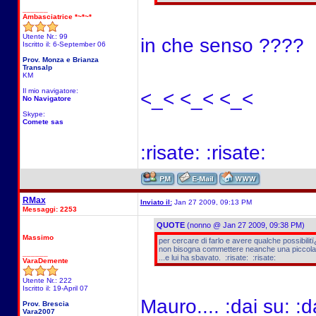
______
Ambasciatrice *~*~*
Utente Nr.: 99
in che senso ????
Iscritto il: 6-September 06
Prov. Monza e Brianza
Transalp
KM
Il mio navigatore:
<_< <_< <_<
No Navigatore
Skype:
Comete sas
:risate: :risate:
RMax
Inviato il:
Jan 27 2009, 09:13 PM
Messaggi: 2253
QUOTE
(nonno @ Jan 27 2009, 09:38 PM)
Massimo
per cercare di farlo e avere qualche possibilit
non bisogna commettere neanche una piccola
______
...e lui ha sbavato. :risate: :risate:
VaraDemente
Utente Nr.: 222
Iscritto il: 19-April 07
Mauro.... :dai su: :d
Prov. Brescia
Vara2007