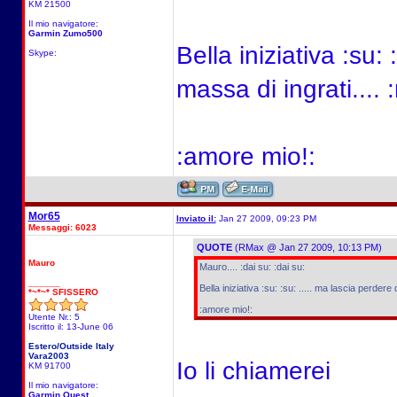
KM 21500
Il mio navigatore:
Garmin Zumo500
Bella iniziativa :su:
Skype:
massa di ingrati.... :r
:amore mio!:
Mor65
Inviato il:
Jan 27 2009, 09:23 PM
Messaggi: 6023
QUOTE
(RMax @ Jan 27 2009, 10:13 PM)
Mauro
Mauro.... :dai su: :dai su:
______
Bella iniziativa :su: :su: ..... ma lascia perdere q
*~*~* SFISSERO
:amore mio!:
Utente Nr.: 5
Iscritto il: 13-June 06
Estero/Outside Italy
Vara2003
Io li chiamerei
KM 91700
Il mio navigatore:
Garmin Quest