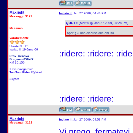
Maxright
Inviato il:
Jan 27 2009, 04:48 PM
Messaggi: 3122
QUOTE
(Mor65 @ Jan 27 2009, 04:24 PM)
Massimo
Aprirï¿½ una discussione chiusa .
______
VaraDemente
Utente Nr.: 28
Iscritto il: 19-June 06
:ridere: :ridere: :ride
Prov. Genova
Burgman 650-K7
KM 10.150
Il mio navigatore:
TomTom Rider IIï¿½ ed.
Skype:
:ridere: :ridere:
Maxright
Inviato il:
Jan 27 2009, 04:53 PM
Messaggi: 3122
Vi prego, fermatevi,