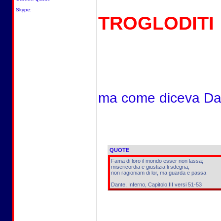
Skype:
TROGLODITI
ma come diceva Da
QUOTE
Fama di loro il mondo esser non lassa;
misericordia e giustizia li sdegna;
non ragioniam di lor, ma guarda e passa
Dante, Inferno, Capitolo III versi 51-53