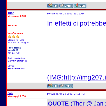
Thor
Inviato il:
Jan 29 2009, 11:31 AM
Messaggi: 3208
In effetti ci potrebb
Roberto
______
VaraDemente
Utente Nr.: 336
Iscritto il: 21-August 07
Prov. Roma
Vara2007
KM 14.720
Il mio navigatore:
Garmin Zumo400
Skype:
Roberto Medical
(IMG:
http://img20
dani
Inviato il:
Jan 29 2009, 04:15 PM
Messaggi: 2290
QUOTE
(Thor @ Jan 