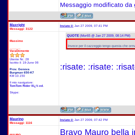
Messaggio modificato da
Maxright
Inviato il:
Jan 27 2009, 07:41 PM
Messaggi: 3122
QUOTE
(Mor65 @ Jan 27 2009, 08:14 PM)
Massimo
Invece per il cazzeggio tengo questa che orma
______
VaraDemente
Utente Nr.: 28
Iscritto il: 19-June 06
:risate: :risate: :risat
Prov. Genova
Burgman 650-K7
KM 10.150
Il mio navigatore:
TomTom Rider IIï¿½ ed.
Skype:
Maurino
Inviato il:
Jan 27 2009, 07:42 PM
Messaggi: 1116
Bravo Mauro bella in
MAURO