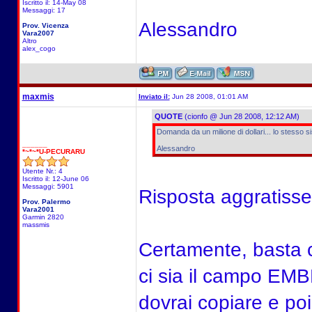
Iscritto il: 14-May 08
Messaggi: 17
Alessandro
Prov. Vicenza
Vara2007
Altro
alex_cogo
maxmis
Inviato il:
Jun 28 2008, 01:01 AM
QUOTE
(cionfo @ Jun 28 2008, 12:12 AM)
Domanda da un milione di dollari... lo stesso 
______
Alessandro
*~*~*U-PECURARU
Utente Nr.: 4
Iscritto il: 12-June 06
Messaggi: 5901
Risposta aggratisse
Prov. Palermo
Vara2001
Garmin 2820
massmis
Certamente, basta c
ci sia il campo EMB
dovrai copiare e poi