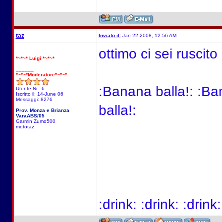
taz
Inviato il:
Jan 22 2008, 12:56 AM
ottimo ci sei ruscito
*~*~* Luigi *~*~*
______
*~*~*Moderatore*~*~*
:Banana balla!: :Ba
Utente Nr.: 6
Iscritto il: 14-June 06
Messaggi: 8276
balla!:
Prov. Monza e Brianza
VaraABS/05
Garmin Zumo500
mototaz
:drink: :drink: :drink: