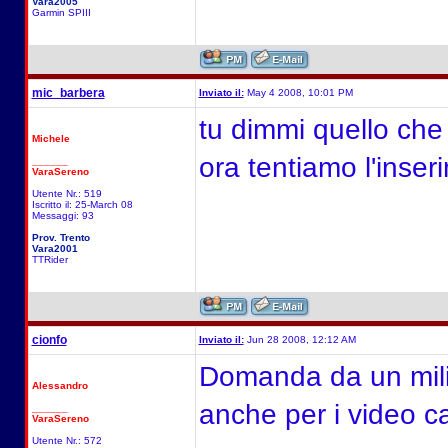
Vara2005
Garmin SPIII
mic_barbera
Inviato il:
May 4 2008, 10:01 PM
tu dimmi quello che d
Michele
ora tentiamo l'inseri
______
VaraSereno
Utente Nr.: 519
Iscritto il: 25-March 08
Messaggi: 93
Prov. Trento
Vara2001
TTRider
cionfo
Inviato il:
Jun 28 2008, 12:12 AM
Domanda da un milion
Alessandro
anche per i video c
______
VaraSereno
Utente Nr.: 572