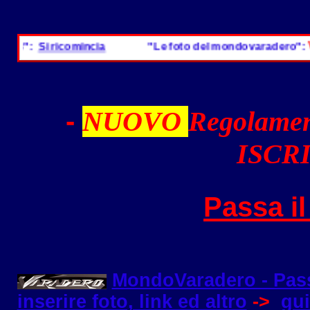
Visita il
i ricomincia
"Le foto del mondovaradero":
-
NUOVO
Regolamen
ISCRI
Passa i
MondoVaradero - Pas
inserire foto, link ed altro
->
gui