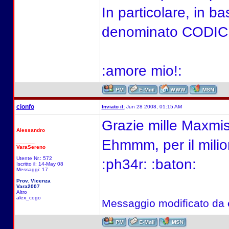
In particolare, in b
denominato CODICE, c
:amore mio!:
cionfo
Inviato il:
Jun 28 2008, 01:15 AM
Grazie mille Maxmis
Alessandro
Ehmmm, per il milion
______
VaraSereno
Utente Nr.: 572
:ph34r: :baton:
Iscritto il: 14-May 08
Messaggi: 17
Prov. Vicenza
Vara2007
Altro
alex_cogo
Messaggio modificato da