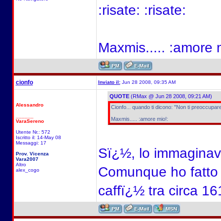
:risate: :risate:
Maxmis..... :amore 
cionfo
Inviato il:
Jun 28 2008, 09:35 AM
QUOTE
(RMax @ Jun 28 2008, 09:21 AM)
Alessandro
Cionfo... quando ti dicono: "Non ti preoccupare"
______
Maxmis..... :amore mio!:
VaraSereno
Utente Nr.: 572
Iscritto il: 14-May 08
Messaggi: 17
Sï¿½, lo immaginavo
Prov. Vicenza
Vara2007
Altro
Comunque ho fatto q
alex_cogo
caffï¿½ tra circa 161