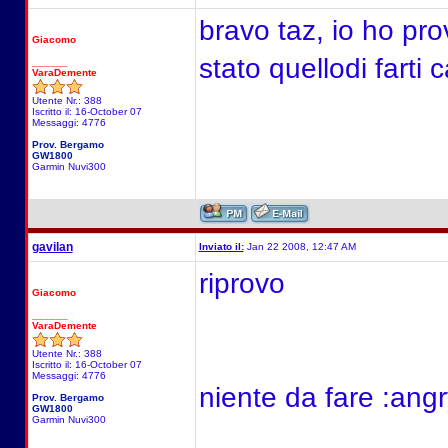
bravo taz, io ho prov
Giacomo
stato quellodi farti c
______
VaraDemente
Utente Nr.: 388
Iscritto il: 16-October 07
Messaggi: 4776
Prov. Bergamo
GW1800
Garmin Nuvi300
gavilan
Inviato il:
Jan 22 2008, 12:47 AM
riprovo
Giacomo
______
VaraDemente
Utente Nr.: 388
Iscritto il: 16-October 07
Messaggi: 4776
niente da fare :angr
Prov. Bergamo
GW1800
Garmin Nuvi300