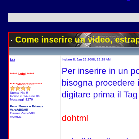
Come inserire un video
, estra
taz
Inviato il:
Jan 22 2008, 12:28 AM
Per inserire in un 
*~*~* Luigi *~*~*
bisogna procedere 
______
*~*~*Moderatore*~*~*
digitare prima il Ta
Utente Nr.: 6
Iscritto il: 14-June 06
Messaggi: 8276
Prov. Monza e Brianza
VaraABS/05
Garmin Zumo500
dohtml
mototaz