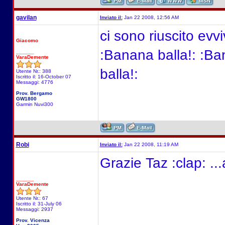
gavilan
Inviato il:
Jan 22 2008, 12:56 AM
ci sono riuscito evv
Giacomo
:Banana balla!: :Ba
______
VaraDemente
balla!:
Utente Nr.: 388
Iscritto il: 16-October 07
Messaggi: 4776
Prov. Bergamo
GW1800
Garmin Nuvi300
Robi
Inviato il:
Jan 22 2008, 11:19 AM
Grazie Taz :clap: ..
______
VaraDemente
Utente Nr.: 67
Iscritto il: 31-July 06
Messaggi: 2937
Prov. Vicenza