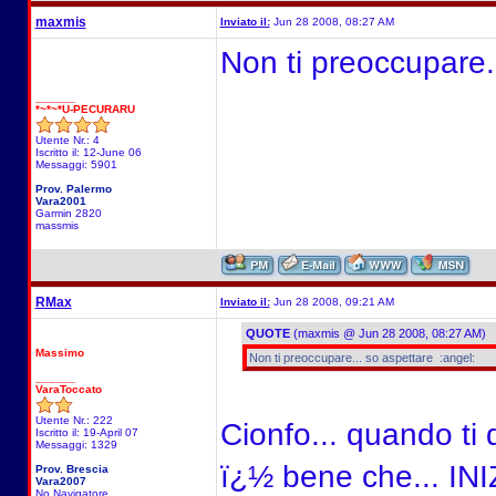
maxmis
Inviato il:
Jun 28 2008, 08:27 AM
Non ti preoccupare..
______
*~*~*U-PECURARU
Utente Nr.: 4
Iscritto il: 12-June 06
Messaggi: 5901
Prov. Palermo
Vara2001
Garmin 2820
massmis
RMax
Inviato il:
Jun 28 2008, 09:21 AM
QUOTE
(maxmis @ Jun 28 2008, 08:27 AM)
Massimo
Non ti preoccupare... so aspettare :angel:
______
VaraToccato
Utente Nr.: 222
Cionfo... quando ti 
Iscritto il: 19-April 07
Messaggi: 1329
ï¿½ bene che... INI
Prov. Brescia
Vara2007
No Navigatore