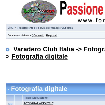
·
CHAT
Il regolamento del Forum del Varadero Club Italia
Benvenuto Visitatore (
Connettiti
|
Registrati
)
Varadero Club Italia
->
Fotogra
>
Fotografia digitale
Fotografia digitale
Titolo Discussione
FOTOGRAFIA DIGIITALE