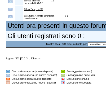
Frecce bianche
(Pagine
1
2
)
per modelli 99-02
Filtro Bmc, cos'è?
Paramani Acerbis/Touratech
(Pagine
1
2
)
Installazione
Utenti ora presenti in questo forum:
Gli utenti registrati sono 0 :
Mostra 15 su 184 disc. ordinate per
Pagine:
(13)
[1]
2
3
...
Ultima »
Discussione aperta (nuove risposte)
Sondaggio (nuovi voti)
Discussione aperta (no nuove risposte)
Sondaggio (no nuovi voti)
Discussione calda (nuove risposte)
Discussione chiusa
Discussione calda (no nuove risposte)
Discussione spostata