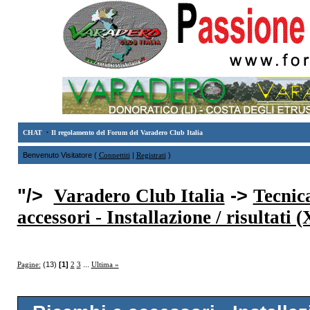
·
CHAT
Il regolamento del Forum del Varadero Club Italia
Benvenuto Visitatore (
Connettiti
|
Registrati
)
"/>
Varadero Club Italia
->
Tecnic
accessori - Installazione / risultati
Pagine:
(13)
[1]
2
3
...
Ultima »