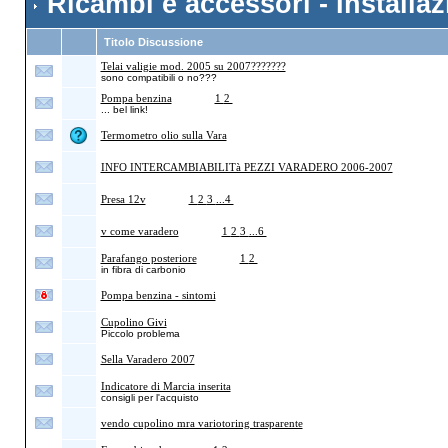
Ricambi e accessori - Installazi
Titolo Discussione
Telai valigie mod. 2005 su 2007???????
sono compatibili o no???
Pompa benzina
(Pagine
1
2
)
... bel link!
Termometro olio sulla Vara
INFO INTERCAMBIABILITà PEZZI VARADERO 2006-2007
Presa 12v
(Pagine
1
2
3
...4
)
v come varadero
(Pagine
1
2
3
...6
)
Parafango posteriore
(Pagine
1
2
)
in fibra di carbonio
Pompa benzina - sintomi
Cupolino Givi
Piccolo problema
Sella Varadero 2007
Indicatore di Marcia inserita
consigli per l'acquisto
vendo cupolino mra variotoring trasparente