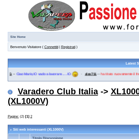
Site Home
Benvenuto Visitatore (
Connettiti
|
Registrati
)
Latest 
-PG
--
Ciao Mario,IO vado a lavorare......IO
·
alex711
--
ha tirato nuovamente il fren
Varadero Club Italia
->
XL1000
(XL1000V)
Pagine:
(2)
[1]
2
Siti web interessanti (XL1000V)
Titolo Discussione