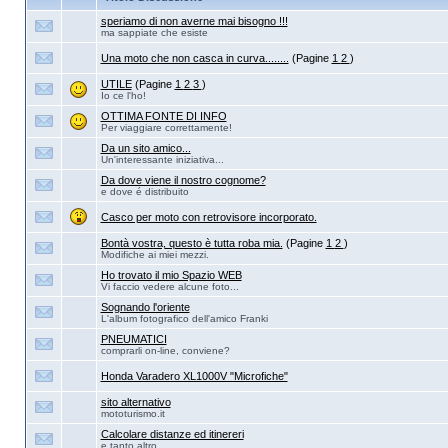
speriamo di non averne mai bisogno !!!
ma sappiate che esiste
Una moto che non casca in curva........
(Pagine
1
2
)
UTILE
(Pagine
1
2
3
)
Io ce l'ho!
OTTIMA FONTE DI INFO
Per viaggiare correttamente!
Da un sito amico...
Un'interessante iniziativa...
Da dove viene il nostro cognome?
e dove é distribuito
Casco per moto con retrovisore incorporato.
Bontà vostra, questo è tutta roba mia.
(Pagine
1
2
)
Modifiche ai miei mezzi.
Ho trovato il mio Spazio WEB
Vi faccio vedere alcune foto...
Sognando l'oriente
L'album fotografico dell'amico Franki
PNEUMATICI
comprarli on-line, conviene?
Honda Varadero XL1000V "Microfiche"
sito alternativo
mototurismo.it
Calcolare distanze ed itinereri
e tanto altro