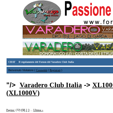
·
CHAT
Il regolamento del Forum del Varadero Club Italia
Benvenuto Visitatore (
Connettiti
|
Registrati
)
"/>
Varadero Club Italia
->
XL1000
(XL1000V)
Pagine:
(72)
[1]
2
3
...
Ultima »