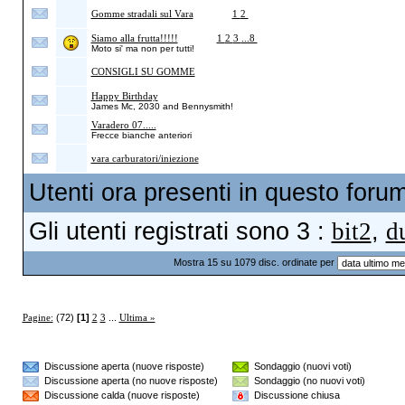
Gomme stradali sul Vara
(Pagine
1
2
)
Siamo alla frutta!!!!!
(Pagine
1
2
3
...8
)
Moto si' ma non per tutti!
CONSIGLI SU GOMME
Happy Birthday
James Mc, 2030 and Bennysmith!
Varadero 07.....
Frecce bianche anteriori
vara carburatori/iniezione
Utenti ora presenti in questo forum:
Gli utenti registrati sono 3 :
bit2
,
d
Mostra 15 su 1079 disc. ordinate per
Pagine:
(72)
[1]
2
3
...
Ultima »
Discussione aperta (nuove risposte)
Sondaggio (nuovi voti)
Discussione aperta (no nuove risposte)
Sondaggio (no nuovi voti)
Discussione calda (nuove risposte)
Discussione chiusa