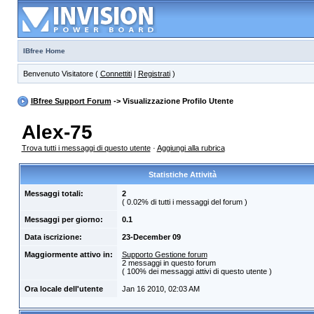
IBfree Home
Benvenuto Visitatore (
Connettiti
|
Registrati
)
IBfree Support Forum
-> Visualizzazione Profilo Utente
Alex-75
Trova tutti i messaggi di questo utente
·
Aggiungi alla rubrica
Statistiche Attività
Messaggi totali:
2
( 0.02% di tutti i messaggi del forum )
Messaggi per giorno:
0.1
Data iscrizione:
23-December 09
Maggiormente attivo in:
Supporto Gestione forum
2 messaggi in questo forum
( 100% dei messaggi attivi di questo utente )
Ora locale dell'utente
Jan 16 2010, 02:03 AM