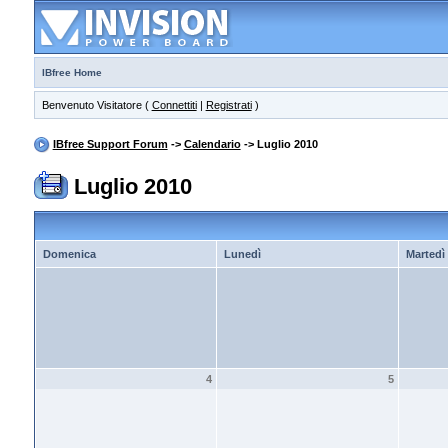
IBfree Home
Benvenuto Visitatore (
Connettiti
|
Registrati
)
IBfree Support Forum
->
Calendario
-> Luglio 2010
Luglio 2010
Domenica
Lunedì
Martedì
4
5