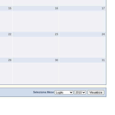
15
16
17
22
23
24
29
30
31
Seleziona Mese