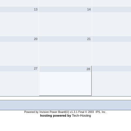
13
14
20
21
27
28
Powered by Invision Power Board(U) v1.3.1 Final © 2003 IPS, Inc.
hosting powered by
Tech-Hosting