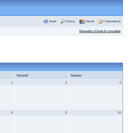
Aiuto
Cerca
Utenti
Calendario
Rispedisci Email di convalida
Venerdì
Sabato
1
2
3
8
9
10